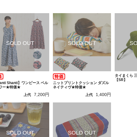
タイまくら 三
【SR】
anti Shanti】ワンピース ベル
ニットプリントクッション ダズル
ワー★特価★
ネイティヴ★特価★
7,200円
1,400円
上代
上代