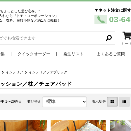
▼ネット注文に関
、ちょっとした遊び心を。"
入れなら『トモ・コーポレーション』
03-64
ム、衣料、服飾小物など約1万点掲載！
カー
特集
クイックオーダー
発注リスト
よくあるご質問
品
インテリア
インテリアファブリック
クッション／枕／チェアパッド
件中 1〜26件目
並び替え
表示切替