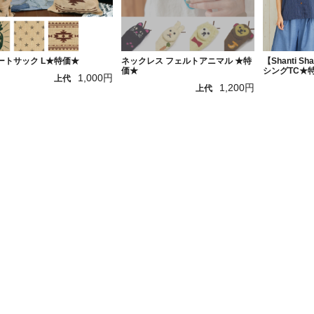
ートサック L★特価★
ネックレス フェルトアニマル ★特
【Shanti S
価★
シングTC★
1,000円
上代
1,200円
上代