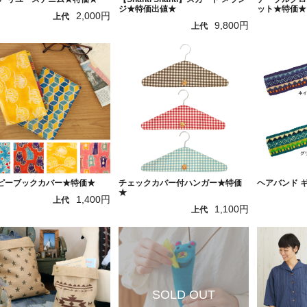
ジ★特価出値★
ット★特価★
2,000円
上代
9,800円
上代
ピーブックカバー★特価★
チェックカバー付ハンガー★特価
ヘアバンド 
★
1,400円
上代
1,100円
上代