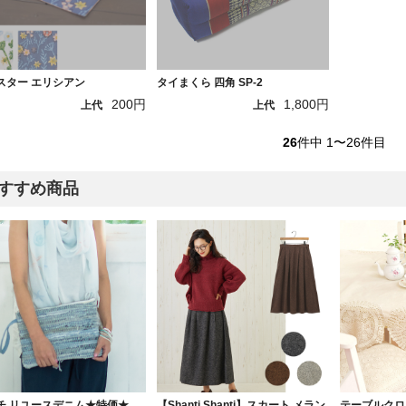
スター エリシアン
タイまくら 四角 SP-2
200円
1,800円
上代
上代
26
件中 1〜26件目
すすめ商品
チ リユースデニム★特価★
【Shanti Shanti】スカート メラン
テーブルクロ