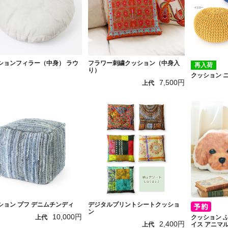
ションフィラー（中身） ラウ
フラワー刺繍クッション（中身入
再入荷
り）
クッション 
7,500円
上代
ション プフ デニムチンディ
デジタルプリントシートクッショ
ン
10,000円
クッション 
上代
2,400円
イス アニマ
上代