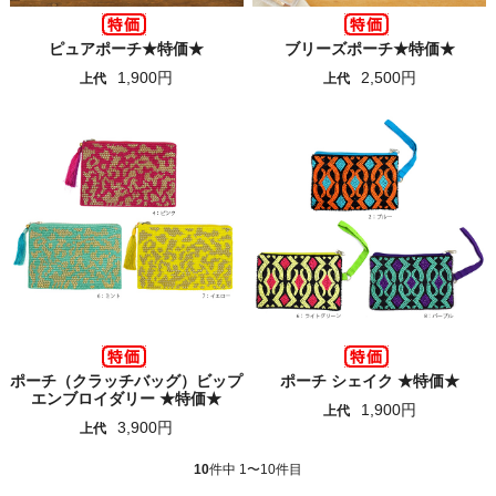
ピュアポーチ★特価★
ブリーズポーチ★特価★
1,900円
2,500円
上代
上代
ポーチ（クラッチバッグ）ビップ
ポーチ シェイク ★特価★
エンブロイダリー ★特価★
1,900円
上代
3,900円
上代
10
件中 1〜10件目