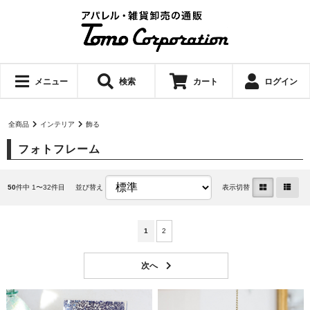
メニュー
検索
カート
ログイン
全商品
インテリア
飾る
フォトフレーム
50
件中 1〜32件目
並び替え
表示切替
1
2