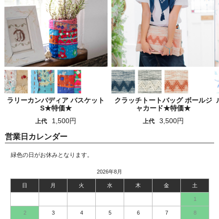
ラリーカンバディア バスケット
クラッチトートバッグ ボールジ
S★特価★
ャカード★特価★
1,500円
3,500円
上代
上代
営業日カレンダー
緑色の日がお休みとなります。
2026年8月
日
月
火
水
木
金
土
1
2
3
4
5
6
7
8