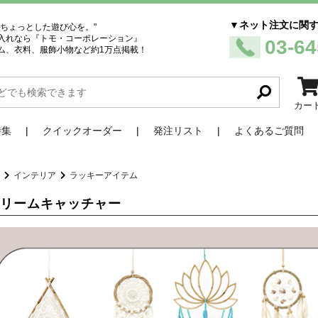
▼ネット注文に関
、ちょっとした遊び心を。"
入れなら『トモ・コーポレーション』
03-64
ム、衣料、服飾小物など約1万点掲載！
カー
特集
クイックオーダー
発注リスト
よくあるご質問
品
インテリア
ラッキーアイテム
ドリームキャッチャー