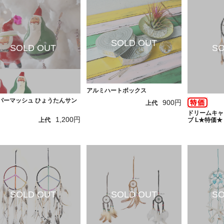
アルミハートボックス
パーマッシュ ひょうたんサン
900円
上代
ドリームキャ
1,200円
ブ L★特価★
上代