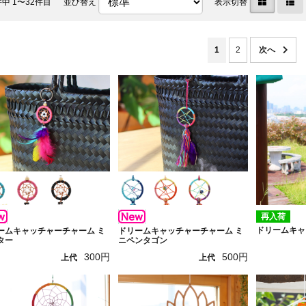
件中 1〜32件目
並び替え
表示切替
1
2
再入荷
ドリームキャ
ームキャッチャーチャーム ミ
ドリームキャッチャーチャーム ミ
ター
ニペンタゴン
300円
500円
上代
上代