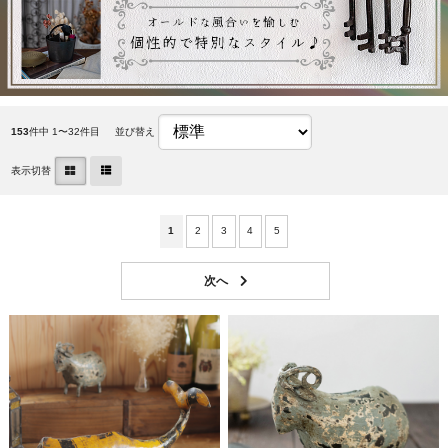
153
件中 1〜32件目
並び替え
表示切替
1
2
3
4
5