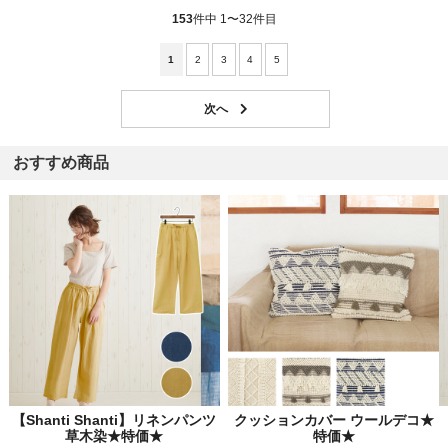
153
件中 1〜32件目
1
2
3
4
5
おすすめ商品
【Shanti Shanti】リネンパンツ
クッションカバー ウールデコ★
草木染★特価★
特価★