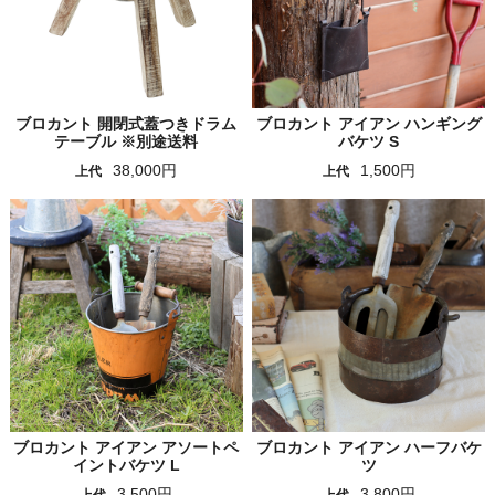
ブロカント 開閉式蓋つきドラム
ブロカント アイアン ハンギング
テーブル ※別途送料
バケツ S
38,000円
1,500円
上代
上代
ブロカント アイアン アソートペ
ブロカント アイアン ハーフバケ
イントバケツ L
ツ
3,500円
3,800円
上代
上代