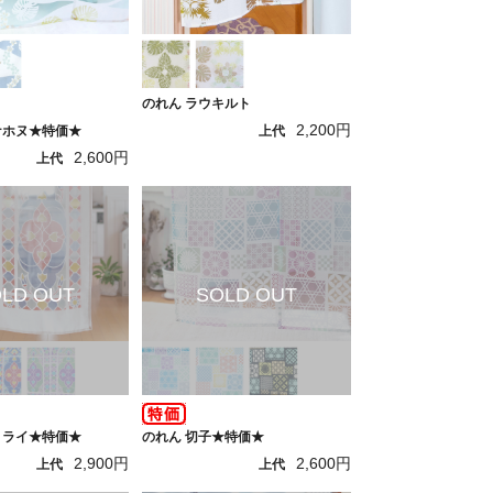
のれん ラウキルト
2,200円
ナホヌ★特価★
上代
2,600円
上代
トライ★特価★
のれん 切子★特価★
2,900円
2,600円
上代
上代