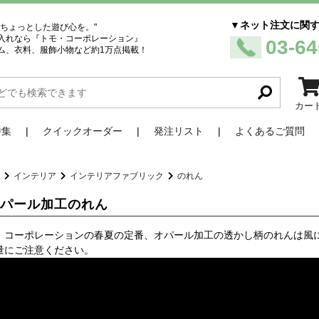
▼ネット注文に関
、ちょっとした遊び心を。"
入れなら『トモ・コーポレーション』
03-64
ム、衣料、服飾小物など約1万点掲載！
カー
特集
クイックオーダー
発注リスト
よくあるご質問
品
インテリア
インテリアファブリック
のれん
オパール加工のれん
・コーポレーションの春夏の定番、オパール加工の透かし柄のれんは風
量にご注意ください。