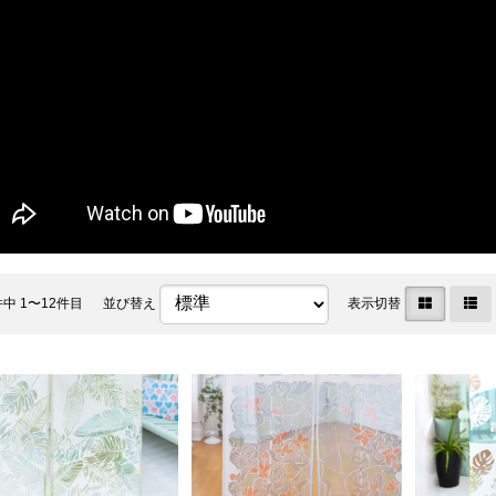
件中 1〜12件目
並び替え
表示切替