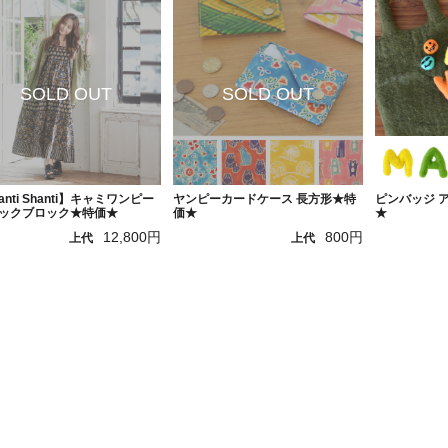
anti Shanti】キャミワンピー
ヤンピーカードケース 長方形★特
ピンバッジ 
シックブロック★特価★
価★
★
12,800円
800円
上代
上代