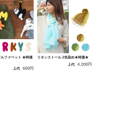
アルファベット ★特価
リネンストール 2色染め★特価★
4,200円
上代
600円
上代