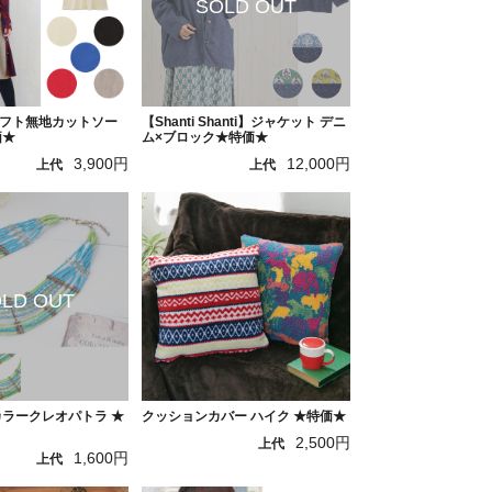
】ソフト無地カットソー
【Shanti Shanti】ジャケット デニ
価★
ム×ブロック★特価★
3,900円
12,000円
上代
上代
カラークレオパトラ ★
クッションカバー ハイク ★特価★
2,500円
上代
1,600円
上代