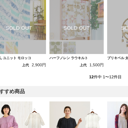
ん ユニット モロッコ
ハーフノレン ラウキルト
ブリキベル 
2,900円
1,500円
上代
上代
12
件中 1〜12件目
すすめ商品