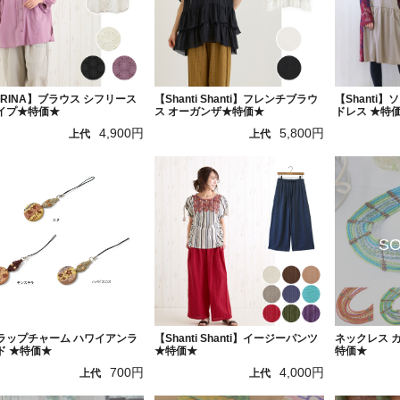
ORINA】ブラウス シフリース
【Shanti Shanti】フレンチブラウ
【Shanti
イプ★特価★
ス オーガンザ★特価★
ドレス ★特
4,900円
5,800円
上代
上代
ラップチャーム ハワイアンラ
【Shanti Shanti】イージーパンツ
ネックレス 
ド ★特価★
★特価★
特価★
700円
4,000円
上代
上代