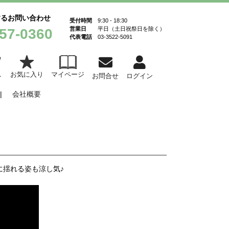
するお問い合わせ
受付時間
9:30 - 18:30
営業日
平日（土日祝祭日を除く）
57-0360
代表電話
03-3522-5091
お気に入り
マイページ
ト
お問合せ
ログイン
会社概要
に揺れる姿も涼し気♪