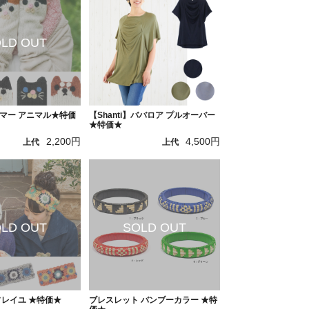
マー アニマル★特価
【Shanti】ババロア プルオーバー
★特価★
2,200円
4,500円
上代
上代
ソレイユ ★特価★
ブレスレット バンブーカラー ★特