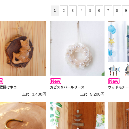
1
2
3
4
5
6
7
8
9
 壁掛けネコ
カピス＆パールリース
ウッドモチー
3,400円
5,200円
上代
上代