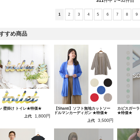
311
件中 1〜32件目
1
2
3
4
5
6
7
8
9
すすめ商品
ン 壁掛け トイレ★特価★
【Shanti】ソフト無地カットソー
カピスガーラ
ドルマンカーディガン ★特価★
★特価★
1,800円
上代
3,500円
上代