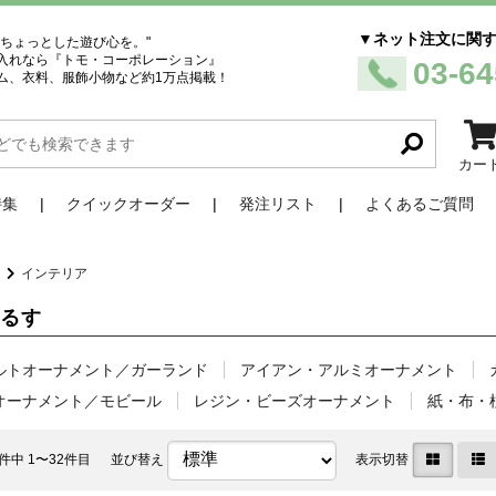
▼ネット注文に関
、ちょっとした遊び心を。"
入れなら『トモ・コーポレーション』
03-64
ム、衣料、服飾小物など約1万点掲載！
カー
特集
クイックオーダー
発注リスト
よくあるご質問
品
インテリア
吊るす
ルトオーナメント／ガーランド
アイアン・アルミオーナメント
オーナメント／モビール
レジン・ビーズオーナメント
紙・布・
件中 1〜32件目
並び替え
表示切替