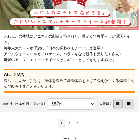
ふわふわの生地にアニマルの刺繍が施された、暖かくて可愛らしい温活アイテ
ム。
毎年人気のスマホ手袋に「日本の縁起物モチーフ」が登場！
アームウォーマーやカイロケース、ハラマキなど新作も盛りだくさん♪
可愛いアニマルモチーフアイテムは、ギフトとしてもおすすめです。
What？温活
温活（おんかつ）とは、身体を温めて基礎体温を上げて冷えからくる体調不良
など改善することをいいます。
89
件中 1〜32件目
並び替え
表示切替
1
2
3