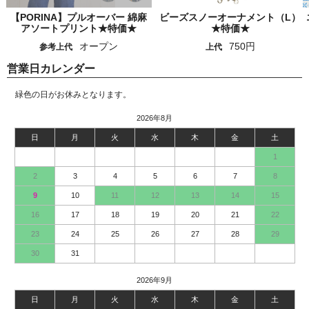
【PORINA】プルオーバー 綿麻
ビーズスノーオーナメント（L）
アソートプリント★特価★
★特価★
オープン
750円
参考上代
上代
営業日カレンダー
緑色の日がお休みとなります。
2026年8月
日
月
火
水
木
金
土
1
2
3
4
5
6
7
8
9
10
11
12
13
14
15
16
17
18
19
20
21
22
23
24
25
26
27
28
29
30
31
2026年9月
日
月
火
水
木
金
土