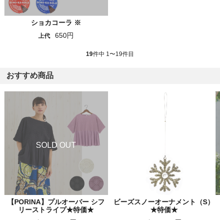
ショカコーラ ※
650円
上代
19
件中 1〜19件目
おすすめ商品
【PORINA】プルオーバー シフ
ビーズスノーオーナメント（S）
リーストライプ★特価★
★特価★