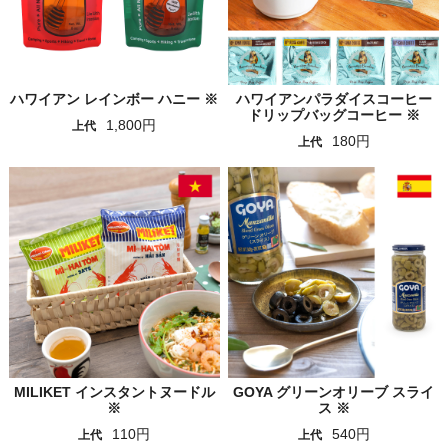
ハワイアン レインボー ハニー ※
ハワイアンパラダイスコーヒー
ドリップバッグコーヒー ※
1,800円
上代
180円
上代
MILIKET インスタントヌードル
GOYA グリーンオリーブ スライ
※
ス ※
110円
540円
上代
上代