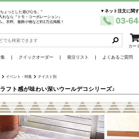
▼ネット注文に関
、ちょっとした遊び心を。"
入れなら『トモ・コーポレーション』
03-64
ム、衣料、服飾小物など約1万点掲載！
カー
特集
クイックオーダー
発注リスト
よくあるご質問
品
イベント・特集
テイスト別
ラフト感が味わい深いウールデコシリーズ♪