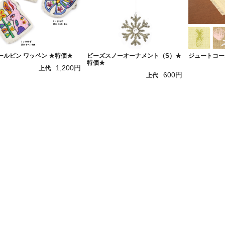
ールピン ワッペン ★特価★
ビーズスノーオーナメント（S）★
ジュートコー
特価★
1,200円
上代
600円
上代