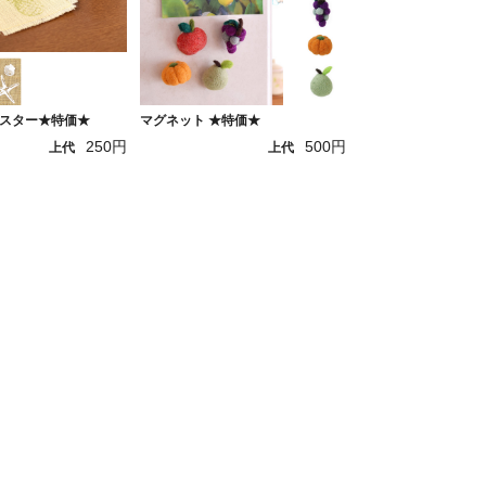
スター★特価★
マグネット ★特価★
250円
500円
上代
上代