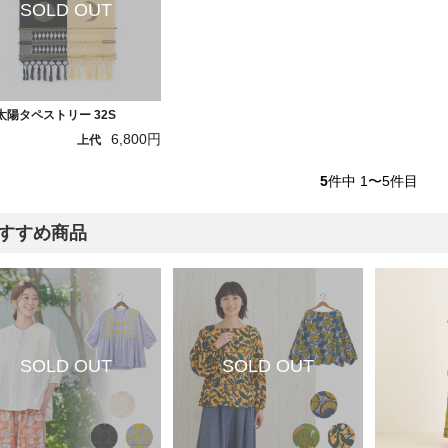
太陽タペストリー 32S
6,800円
上代
5
件中 1〜5件目
すすめ商品