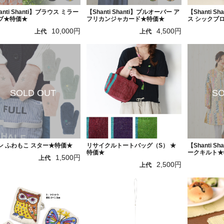
anti Shanti】ブラウス ミラー
【Shanti Shanti】プルオーバー ア
【Shanti 
ブ★特価★
フリカンジャカード★特価★
ス シックブ
10,000円
4,500円
上代
上代
ン ふわもこ スター★特価★
リサイクルトートバッグ（S） ★
【Shanti S
特価★
ークキルト★
1,500円
上代
2,500円
上代