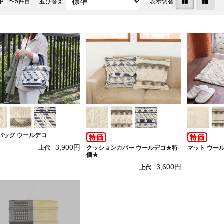
中 1〜5件目
並び替え
表示切替
バッグ ウールデコ
3,900円
クッションカバー ウールデコ★特
マット ウー
上代
価★
3,600円
上代