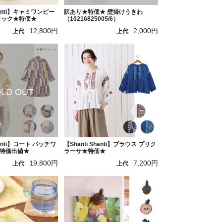
Shanti】キャミワンピー
訳あり★特価★ 壁掛けうきわ
ロック★特価★
（10216825005/6）
12,800円
2,000円
上代
上代
hanti】コート パッチワ
【Shanti Shanti】ブラウス プリク
特価出値★
ラーサ★特価★
19,800円
7,200円
上代
上代