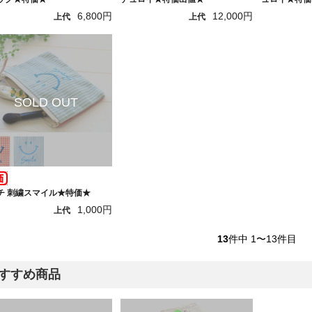
6,800円
12,000円
上代
上代
チ 刺繍スマイル★特価★
1,000円
上代
13
件中 1〜13件目
すすめ商品