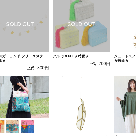
スガーランド ツリー＆スター
アルミBOX L★特価★
ジュートスノ
価★
★特価★
700円
上代
800円
上代