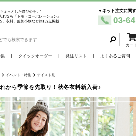
▼ネット注文に関
、ちょっとした遊び心を。"
入れなら『トモ・コーポレーション』
03-64
ム、衣料、服飾小物など約1万点掲載！
カー
特集
クイックオーダー
発注リスト
よくあるご質問
品
イベント・特集
テイスト別
れから季節を先取り！秋冬衣料新入荷♪