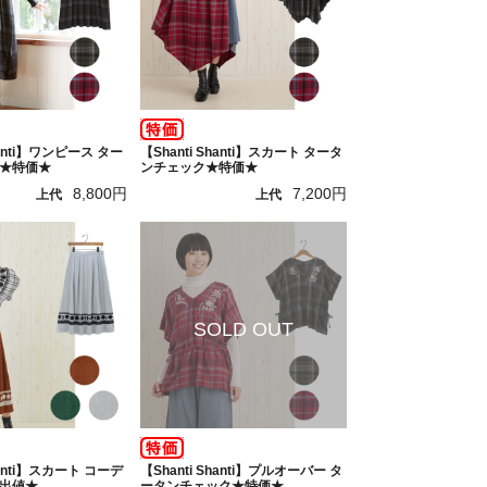
hanti】ワンピース ター
【Shanti Shanti】スカート タータ
★特価★
ンチェック★特価★
8,800円
7,200円
上代
上代
hanti】スカート コーデ
【Shanti Shanti】プルオーバー タ
出値★
ータンチェック★特価★