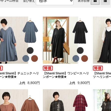
件中 1〜13件目
並び替え
表示切替
anti Shanti】チュニック ヘリ
【Shanti Shanti】ワンピース ヘリ
【Shanti 
ーン★特価★
ンボーン★特価★
ツ ヘリンボ
8,800円
9,800円
上代
上代