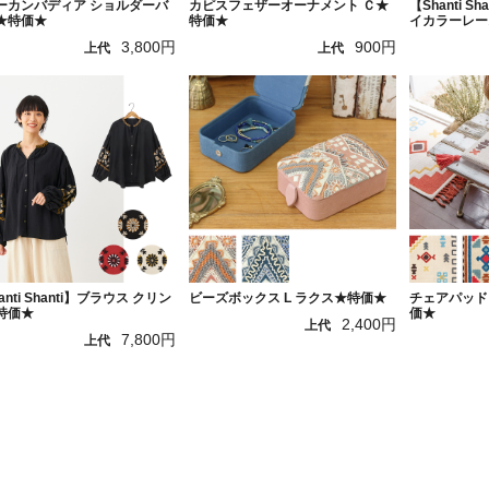
ーカンバディア ショルダーバ
カピスフェザーオーナメント Ｃ★
【Shanti S
★特価★
特価★
イカラーレー
3,800円
900円
上代
上代
anti Shanti】ブラウス クリン
ビーズボックス L ラクス★特価★
チェアパッド
特価★
価★
2,400円
上代
7,800円
上代