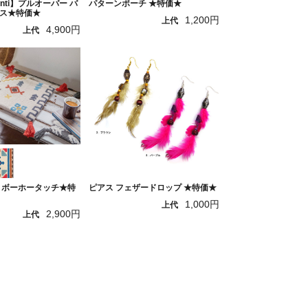
hanti】プルオーバー バ
パターンポーチ ★特価★
ス★特価★
1,200円
上代
4,900円
上代
 ボーホータッチ★特
ピアス フェザードロップ ★特価★
1,000円
上代
2,900円
上代