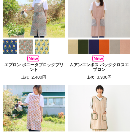
エプロン ボニータブロックプリ
ムアンエンボス バッククロスエ
ント
プロン
2,400円
3,900円
上代
上代