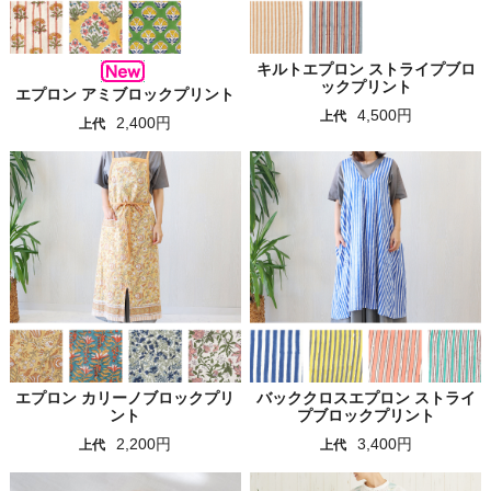
キルトエプロン ストライプブロ
ックプリント
エプロン アミブロックプリント
4,500円
上代
2,400円
上代
エプロン カリーノブロックプリ
バッククロスエプロン ストライ
ント
プブロックプリント
2,200円
3,400円
上代
上代