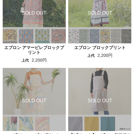
エプロン アマービレブロックプ
エプロン ブロックプリント
リント
2,200円
上代
2,200円
上代