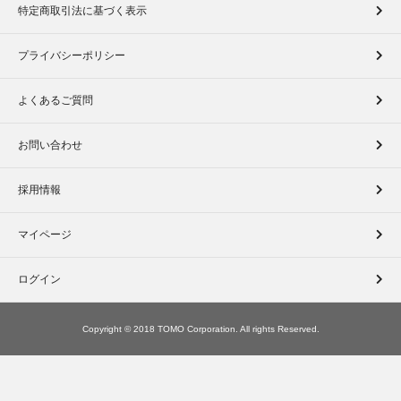
特定商取引法に基づく表示
プライバシーポリシー
よくあるご質問
お問い合わせ
採用情報
マイページ
ログイン
Copyright © 2018 TOMO Corporation. All rights Reserved.