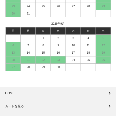
23
24
25
26
27
28
29
30
31
2026年9月
日
月
火
水
木
金
土
1
2
3
4
5
6
7
8
9
10
11
12
13
14
15
16
17
18
19
20
21
22
23
24
25
26
27
28
29
30
HOME
カートを見る