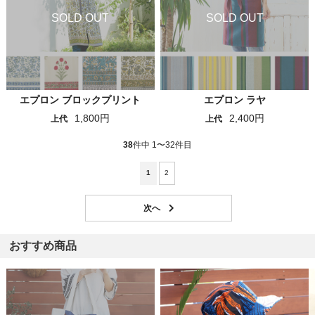
エプロン ブロックプリント
エプロン ラヤ
1,800円
2,400円
上代
上代
38
件中 1〜32件目
1
2
おすすめ商品