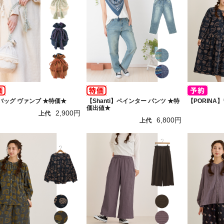
バッグ ヴァンブ ★特価★
【Shanti】ペインター パンツ ★特
【PORINA
価出値★
2,900円
上代
6,800円
上代