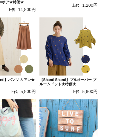
×ボア★特価★
1,200円
上代
14,800円
上代
hanti】パンツ ムアン★
【Shanti Shanti】プルオーバー ブ
ルームドット★特価★
5,800円
5,800円
上代
上代