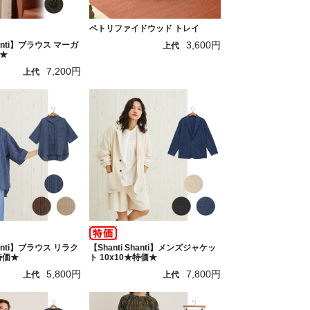
ペトリファイドウッド トレイ
3,600円
hanti】ブラウス マーガ
上代
★
7,200円
上代
hanti】ブラウス リラク
【Shanti Shanti】メンズジャケッ
特価★
ト 10x10★特価★
5,800円
7,800円
上代
上代