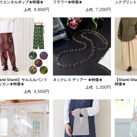
オリエンタルポップ★特価★
フラワー★特価★
ックプリント
8,800円
7,200円
上代
上代
anti Shanti】サルエルパンツ
ネックレス ディアー ★特価★
【Shanti S
リカン★特価★
特価★
1,200円
上代
4,500円
上代