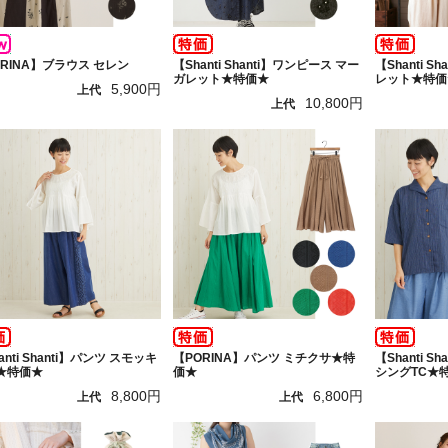
ORINA】ブラウス セレン
【Shanti Shanti】ワンピース マー
【Shanti S
ガレット★特価★
レット★特価
5,900円
上代
10,800円
上代
anti Shanti】パンツ スモッキ
【PORINA】パンツ ミチクサ★特
【Shanti S
★特価★
価★
シングTC★
8,800円
6,800円
上代
上代