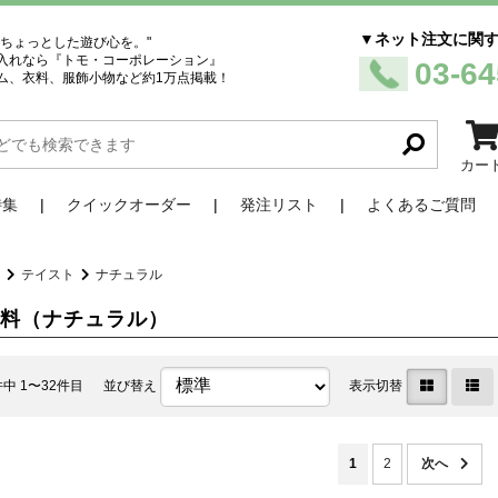
▼ネット注文に関
、ちょっとした遊び心を。"
入れなら『トモ・コーポレーション』
03-64
ム、衣料、服飾小物など約1万点掲載！
カー
特集
クイックオーダー
発注リスト
よくあるご質問
品
テイスト
ナチュラル
衣料（ナチュラル）
件中 1〜32件目
並び替え
表示切替
1
2