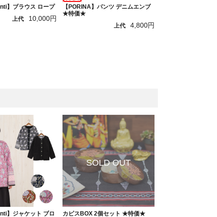
hanti】ブラウス ロープ
【PORINA】パンツ デニムエンブ
★特価★
10,000円
上代
4,800円
上代
hanti】ジャケット ブロ
カピスBOX 2個セット ★特価★