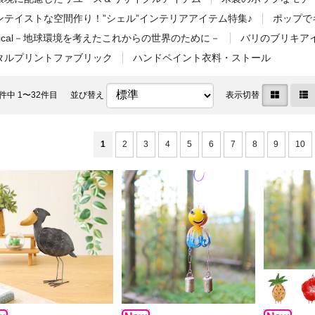
ンテイストな空間作り！”シェル”インテリアアイテム特集♪
ポップで
thical－地球環境を考えたこれからの世界のために－
バリのブリキア
タルプリントファブリック
ハンドペイント衣料・ストール
件中 1〜32件目
並び替え
表示切替
1
2
3
4
5
6
7
8
9
10