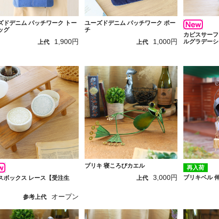
ズドデニム パッチワーク トー
ユーズドデニム パッチワーク ポー
ッグ
チ
カピスサーフ
1,900円
1,000円
ルグラデーシ
上代
上代
ブリキ 寝ころびカエル
再入荷
3,000円
ブリキベル 
スボックス レース【受注生
上代
オープン
参考上代