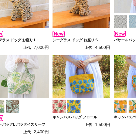
グラス ドッグ お座り L
シーグラス ドッグ お座り S
パサールバッグ
7,000円
4,500円
上代
上代
キャンバスバッグ フロール
キャンバスバ
1,500円
トバッグL パラダイスリーフ
上代
2,400円
上代