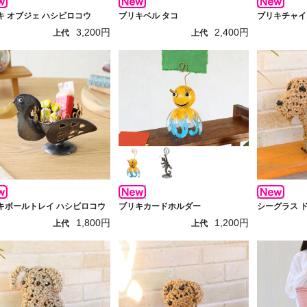
キ オブジェ ハシビロコウ
ブリキベル タコ
ブリキチャイ
3,200円
2,400円
上代
上代
キボールトレイ ハシビロコウ
ブリキカードホルダー
シーグラス ド
1,800円
1,200円
上代
上代