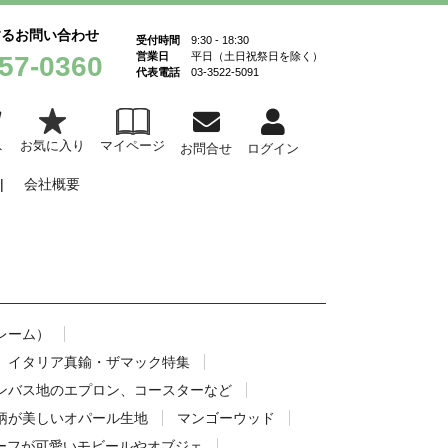
するお問い合わせ
受付時間
9:30 - 18:30
営業日
平日（土日祝祭日を除く）
57-0360
代表電話
03-3522-5091
お気に入り
マイページ
ト
お問合せ
ログイン
会社概要
レーム）
イタリア真鍮・ザマック特集
ンバス地のエプロン、コースターなど
柄が美しいオパール生地
マンゴーウッド
ーフが可愛いモビールやオブジェ