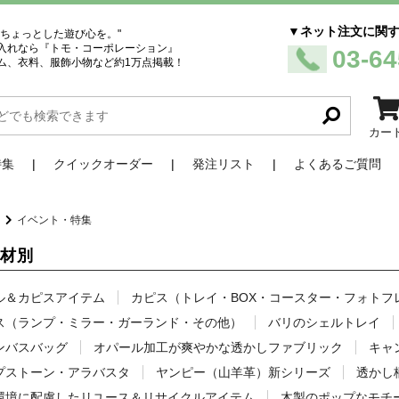
▼ネット注文に関
、ちょっとした遊び心を。"
入れなら『トモ・コーポレーション』
03-64
ム、衣料、服飾小物など約1万点掲載！
カー
特集
クイックオーダー
発注リスト
よくあるご質問
品
イベント・特集
素材別
ル＆カピスアイテム
カピス（トレイ・BOX・コースター・フォトフ
ス（ランプ・ミラー・ガーランド・その他）
バリのシェルトレイ
ンバスバッグ
オパール加工が爽やかな透かしファブリック
キャ
プストーン・アラバスタ
ヤンピー（山羊革）新シリーズ
透かし
環境に配慮したリユース＆リサイクルアイテム
木製のポップなモチ