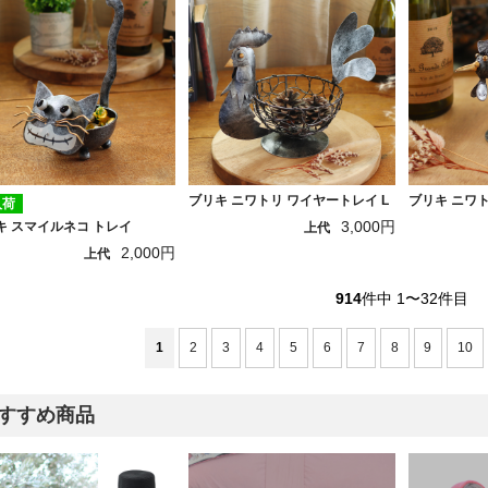
ブリキ ニワトリ ワイヤートレイ L
ブリキ ニワト
入荷
3,000円
キ スマイルネコ トレイ
上代
2,000円
上代
914
件中 1〜32件目
1
2
3
4
5
6
7
8
9
10
すすめ商品