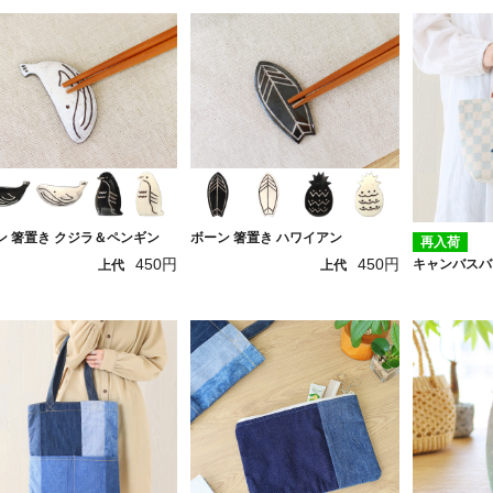
ン 箸置き クジラ＆ペンギン
ボーン 箸置き ハワイアン
再入荷
450円
450円
キャンバスバ
上代
上代