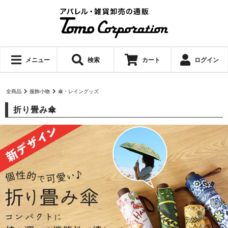
メニュー
検索
カート
ログイン
全商品
服飾小物
傘・レイングッズ
折り畳み傘