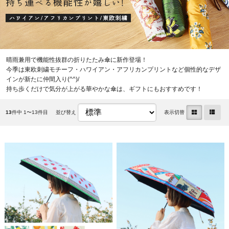
晴雨兼用で機能性抜群の折りたたみ傘に新作登場！
今季は東欧刺繍モチーフ・ハワイアン・アフリカンプリントなど個性的なデザ
インが新たに仲間入り(^^)/
持ち歩くだけで気分が上がる華やかな傘は、ギフトにもおすすめです！
13
件中 1〜13件目
並び替え
表示切替