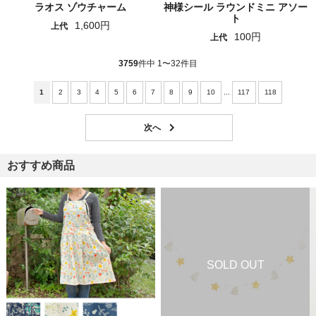
ラオス ゾウチャーム
神様シール ラウンドミニ アソー
ト
1,600円
上代
100円
上代
3759
件中 1〜32件目
1
2
3
4
5
6
7
8
9
10
...
117
118
おすすめ商品