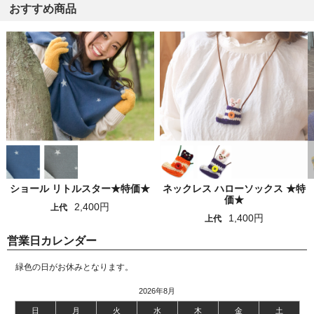
おすすめ商品
ショール リトルスター★特価★
ネックレス ハローソックス ★特
価★
2,400円
上代
1,400円
上代
営業日カレンダー
緑色の日がお休みとなります。
2026年8月
日
月
火
水
木
金
土