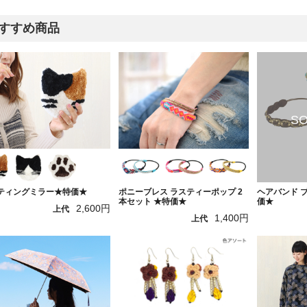
すすめ商品
ティングミラー★特価★
ポニーブレス ラスティーポップ 2
ヘアバンド 
本セット ★特価★
価★
2,600円
上代
1,400円
上代