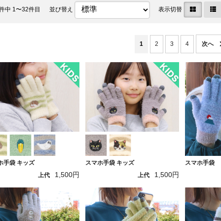
件中 1〜32件目
並び替え
表示切替
1
2
3
4
ホ手袋 キッズ
スマホ手袋 キッズ
スマホ手袋
1,500円
1,500円
上代
上代