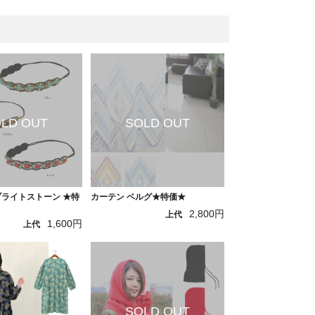
ブライトストーン ★特
カーテン ベルグ★特価★
2,800円
上代
1,600円
上代