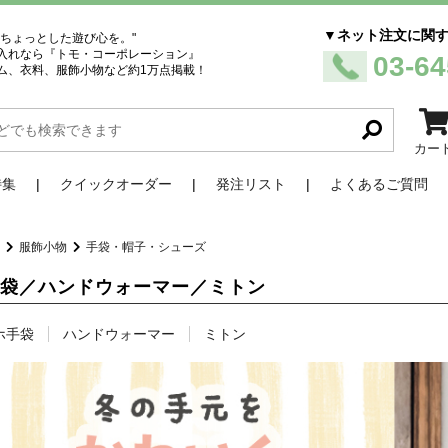
▼ネット注文に関
、ちょっとした遊び心を。"
入れなら『トモ・コーポレーション』
03-64
ム、衣料、服飾小物など約1万点掲載！
カー
特集
クイックオーダー
発注リスト
よくあるご質問
品
服飾小物
手袋・帽子・シューズ
手袋／ハンドウォーマー／ミトン
ホ手袋
ハンドウォーマー
ミトン