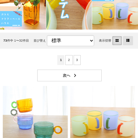
73
件中 1〜32件目
並び替え
表示切替
1
2
3