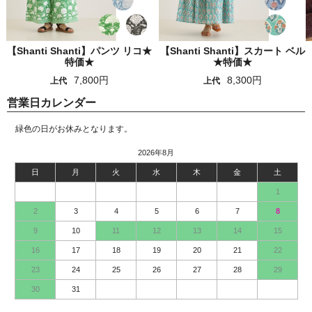
【Shanti Shanti】パンツ リコ★
【Shanti Shanti】スカート ベル
特価★
★特価★
7,800円
8,300円
上代
上代
営業日カレンダー
緑色の日がお休みとなります。
2026年8月
日
月
火
水
木
金
土
1
2
3
4
5
6
7
8
9
10
11
12
13
14
15
16
17
18
19
20
21
22
23
24
25
26
27
28
29
30
31