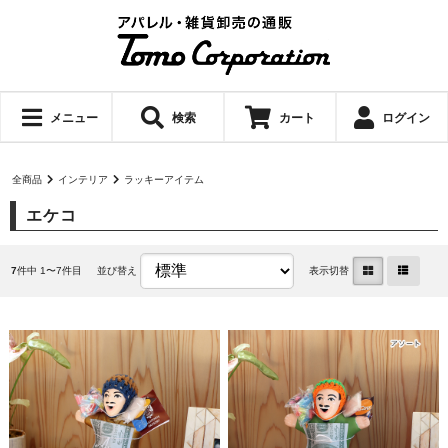
メニュー
検索
カート
ログイン
全商品
インテリア
ラッキーアイテム
エケコ
7
件中 1〜7件目
並び替え
表示切替