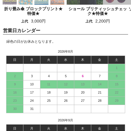
折り畳み傘 ブロックプリント★
ショール ブリティッシュチェッ
特価★
ク★特価★
3,000円
2,200円
上代
上代
営業日カレンダー
緑色の日がお休みとなります。
2026年8月
日
月
火
水
木
金
土
1
2
3
4
5
6
7
8
9
10
11
12
13
14
15
16
17
18
19
20
21
22
23
24
25
26
27
28
29
30
31
2026年9月
日
月
火
水
木
金
土