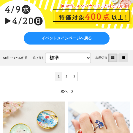
イベントメインページへ戻る
65
件中 1〜32件目
並び替え
表示切替
1
2
3