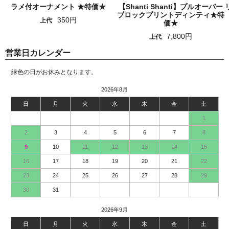
ラメ付オーナメント ★特価★
【Shanti Shanti】プルオーバー
ブロックプリントディンティ★特
350円
上代
価★
7,800円
上代
営業日カレンダー
緑色の日がお休みとなります。
2026年8月
日
月
火
水
木
金
土
1
2
3
4
5
6
7
8
9
10
11
12
13
14
15
16
17
18
19
20
21
22
23
24
25
26
27
28
29
30
31
2026年9月
日
月
火
水
木
金
土