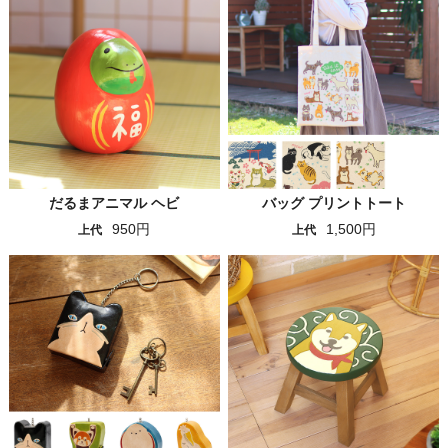
だるまアニマル ヘビ
バッグ プリントトート
950円
1,500円
上代
上代