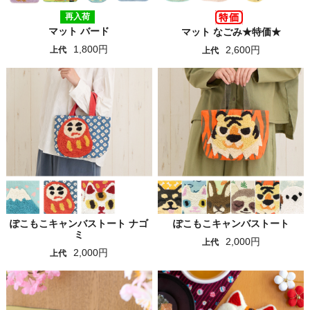
再入荷
マット バード
マット なごみ★特価★
1,800円
2,600円
上代
上代
ぽこもこキャンバストート ナゴ
ぽこもこキャンバストート
ミ
2,000円
上代
2,000円
上代