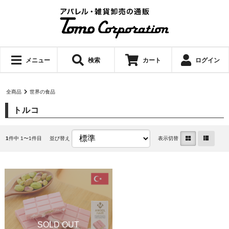
メニュー
検索
カート
ログイン
全商品
世界の食品
トルコ
1
件中 1〜1件目
並び替え
表示切替