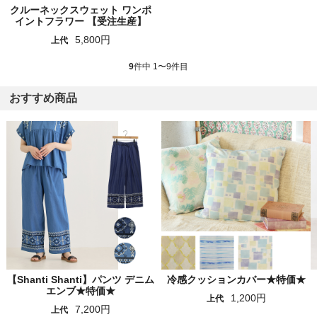
クルーネックスウェット ワンポ
イントフラワー 【受注生産】
5,800円
上代
9
件中 1〜9件目
おすすめ商品
【Shanti Shanti】パンツ デニム
冷感クッションカバー★特価★
エンブ★特価★
1,200円
上代
7,200円
上代