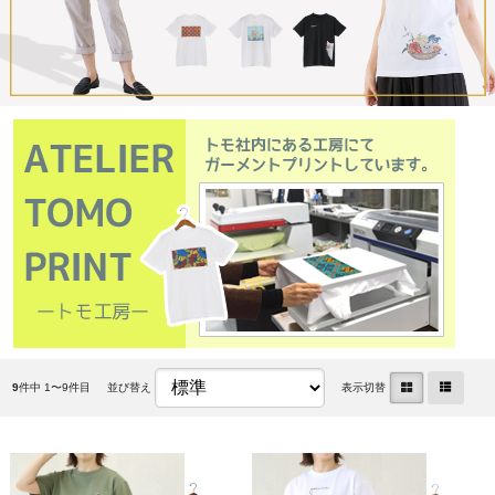
9
件中 1〜9件目
並び替え
表示切替