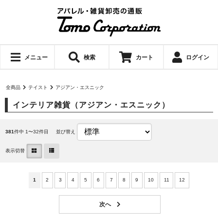
メニュー
検索
カート
ログイン
全商品
テイスト
アジアン・エスニック
インテリア雑貨（アジアン・エスニック）
381
件中 1〜32件目
並び替え
表示切替
1
2
3
4
5
6
7
8
9
10
11
12