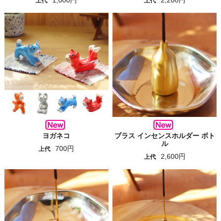
1,000円
2,200円
上代
上代
ヨガネコ
ブラス インセンスホルダー ボト
ル
700円
上代
2,600円
上代