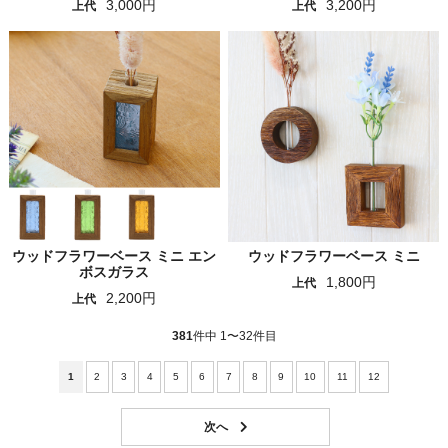
3,000円
3,200円
上代
上代
ウッドフラワーベース ミニ エン
ウッドフラワーベース ミニ
ボスガラス
1,800円
上代
2,200円
上代
381
件中 1〜32件目
1
2
3
4
5
6
7
8
9
10
11
12