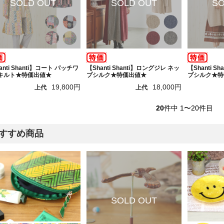
anti Shanti】コート パッチワ
【Shanti Shanti】ロングジレ ネッ
【Shanti S
キルト★特価出値★
プシルク★特価出値★
プシルク★特
19,800円
18,000円
上代
上代
20
件中 1〜20件目
すすめ商品