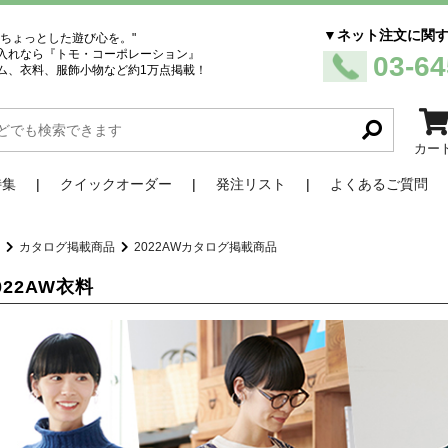
▼ネット注文に関
、ちょっとした遊び心を。"
入れなら『トモ・コーポレーション』
03-64
ム、衣料、服飾小物など約1万点掲載！
カー
特集
クイックオーダー
発注リスト
よくあるご質問
品
カタログ掲載商品
2022AWカタログ掲載商品
022AW衣料