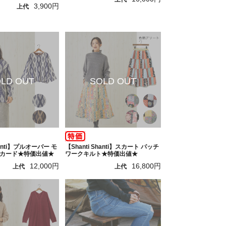
3,900円
上代
hanti】プルオーバー モ
【Shanti Shanti】スカート パッチ
カード★特価出値★
ワークキルト★特価出値★
12,000円
16,800円
上代
上代