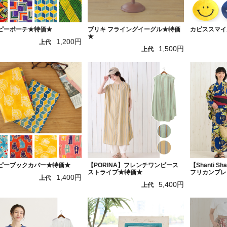
ピーポーチ★特価★
ブリキ フライングイーグル★特価
カピススマイ
★
1,200円
上代
1,500円
上代
ピーブックカバー★特価★
【PORINA】フレンチワンピース
【Shanti S
ストライプ★特価★
フリカンプレ
1,400円
上代
5,400円
上代