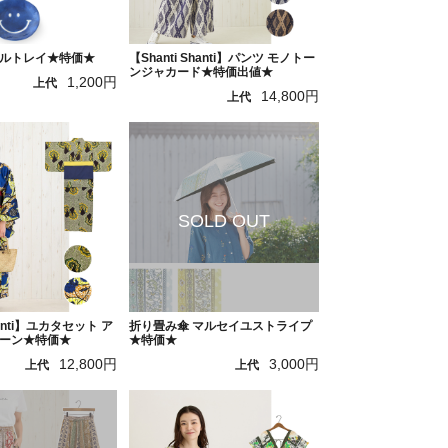
ルトレイ★特価★
【Shanti Shanti】パンツ モノトー
ンジャカード★特価出値★
1,200円
上代
14,800円
上代
hanti】ユカタセット ア
折り畳み傘 マルセイユストライプ
ーン★特価★
★特価★
12,800円
3,000円
上代
上代