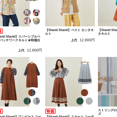
【Shanti Shanti】ベスト カンタキ
【Shanti S
ルト
タキルト
anti Shanti】リバーシブルベ
12,800円
 パッチワークキルト★特価出
上代
12,800円
上代
ストリングの
ズ
anti Shanti】ワンピース コー
【Shanti Shanti】スカート コーデ