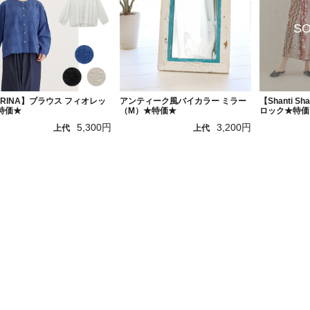
ORINA】ブラウス フィオレッ
アンティーク風バイカラー ミラー
【Shanti S
特価★
（M）★特価★
ロック★特価
5,300円
3,200円
上代
上代