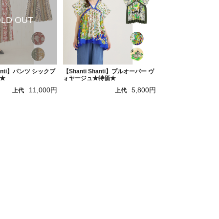
hanti】パンツ シックブ
【Shanti Shanti】プルオーバー ヴ
★
ォヤージュ★特価★
11,000円
5,800円
上代
上代