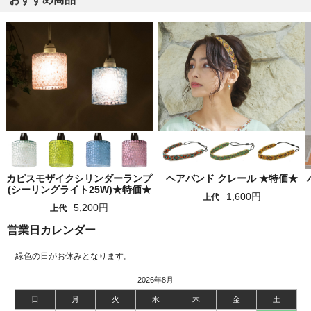
カピスモザイクシリンダーランプ
ヘアバンド クレール ★特価★
(シーリングライト25W)★特価★
1,600円
上代
5,200円
上代
営業日カレンダー
緑色の日がお休みとなります。
2026年8月
日
月
火
水
木
金
土