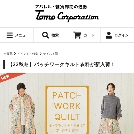
メニュー
検索
カート
ログイン
全商品
イベント・特集
テイスト別
【22秋冬】パッチワークキルト衣料が新入荷！