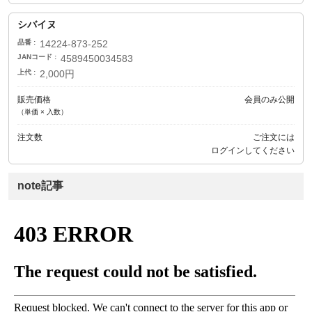
シバイヌ
品番
14224-873-252
JANコード
4589450034583
上代
2,000円
販売価格
会員のみ公開
（単価 × 入数）
注文数
ご注文には
ログイン
してください
note記事