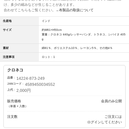
け、多少の縮みなどが生じることがあります。
合わせてこちらもご覧ください。→
布製品の取扱について
生産地
インド
サイズ
約W61×H50cm
重量：クロネコ 440g/レッサーパンダ、トラネコ、シバイヌ 405
g
素材
綿81％、ポリエステル10％、レーヨン5％、その他4％
注意事項
ロット：1
クロネコ
品番
14224-873-249
JANコード
4589450034552
上代
2,000円
販売価格
会員のみ公開
（単価 × 入数）
注文数
ご注文には
ログイン
してください