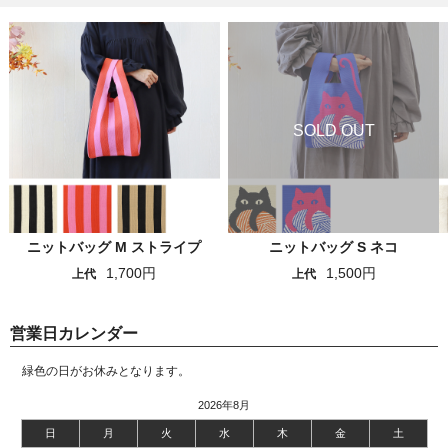
ニットバッグ M ストライプ
ニットバッグ S ネコ
1,700円
1,500円
上代
上代
営業日カレンダー
緑色の日がお休みとなります。
2026年8月
日
月
火
水
木
金
土