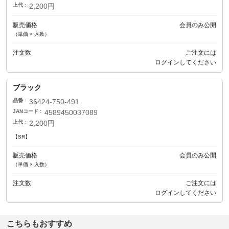
上代
2,200円
販売価格
会員のみ公開
（単価 × 入数）
注文数
ご注文には
ログイン
してください
ブラック
品番
36424-750-491
JANコード
4589450037089
上代
2,200円
【SR】
販売価格
会員のみ公開
（単価 × 入数）
注文数
ご注文には
ログイン
してください
こちらもおすすめ