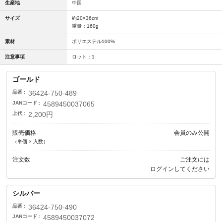
生産地
中国
サイズ
約20×36cm
重量：160g
素材
ポリエステル100%
注意事項
ロット：1
ゴールド
品番
36424-750-489
JANコード
4589450037065
上代
2,200円
販売価格
会員のみ公開
（単価 × 入数）
注文数
ご注文には
ログイン
してください
シルバー
品番
36424-750-490
JANコード
4589450037072