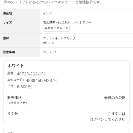
深めのスリットがあるのでパンツやスカートと相性抜群です。
生産地
インド
サイズ
着丈SNP～約111cm、バストフリー
衣料サイズガイド
素材
コットンキャンブリック
綿100％
注意事項
ロット：1
ホワイト
品番
40725-262-151
JANコード
4589450042878
上代
6,800円
販売価格
会員のみ公開
（単価 × 入数）
注文数
ご注文には
ログイン
してください