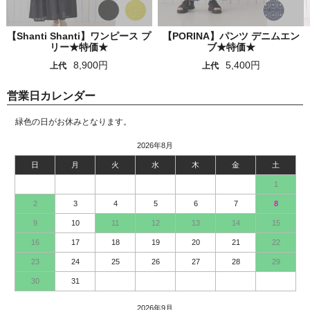
【Shanti Shanti】ワンピース プ
【PORINA】パンツ デニムエン
リー★特価★
ブ★特価★
8,900円
5,400円
上代
上代
営業日カレンダー
緑色の日がお休みとなります。
2026年8月
日
月
火
水
木
金
土
1
2
3
4
5
6
7
8
9
10
11
12
13
14
15
16
17
18
19
20
21
22
23
24
25
26
27
28
29
30
31
2026年9月