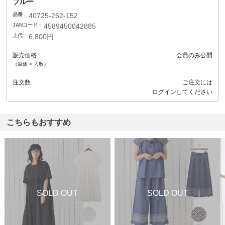
ブルー
品番
40725-262-152
JANコード
4589450042885
上代
6,800円
販売価格
会員のみ公開
（単価 × 入数）
注文数
ご注文には
ログイン
してください
こちらもおすすめ