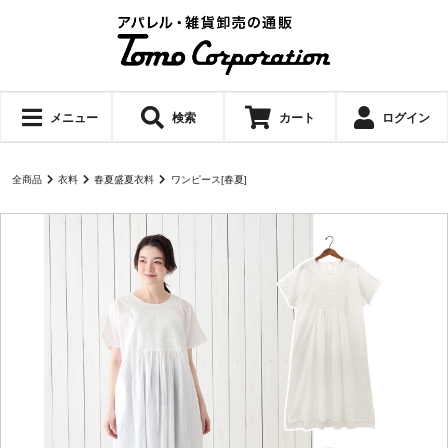
メニュー
検索
カート
ログイン
全商品
衣料
春夏盛夏衣料
ワンピース[春夏]