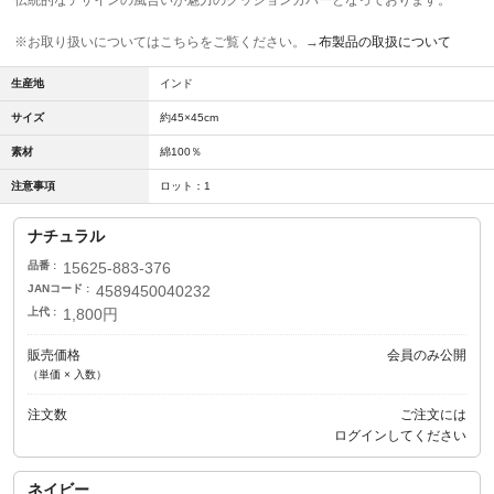
伝統的なデザインの風合いが魅力のクッションカバーとなっております。
※お取り扱いについてはこちらをご覧ください。→
布製品の取扱について
生産地
インド
サイズ
約45×45cm
素材
綿100％
注意事項
ロット：1
ナチュラル
品番
15625-883-376
JANコード
4589450040232
上代
1,800円
販売価格
会員のみ公開
（単価 × 入数）
注文数
ご注文には
ログイン
してください
ネイビー