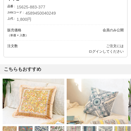
品番
15625-883-377
JANコード
4589450040249
上代
1,800円
販売価格
会員のみ公開
（単価 × 入数）
注文数
ご注文には
ログイン
してください
こちらもおすすめ