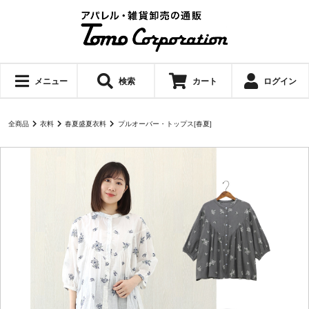
メニュー
検索
カート
ログイン
全商品
衣料
春夏盛夏衣料
プルオーバー・トップス[春夏]