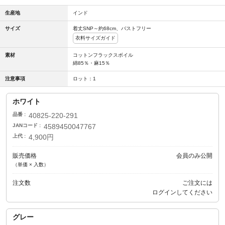
生産地
インド
サイズ
着丈SNP～約68cm、バストフリー
衣料サイズガイド
素材
コットンフラックスボイル
綿85％・麻15％
注意事項
ロット：1
ホワイト
品番
40825-220-291
JANコード
4589450047767
上代
4,900円
販売価格
会員のみ公開
（単価 × 入数）
注文数
ご注文には
ログイン
してください
グレー