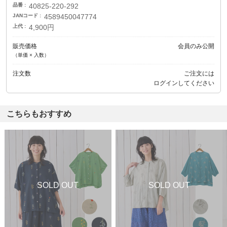
品番
40825-220-292
JANコード
4589450047774
上代
4,900円
販売価格
会員のみ公開
（単価 × 入数）
注文数
ご注文には
ログイン
してください
こちらもおすすめ