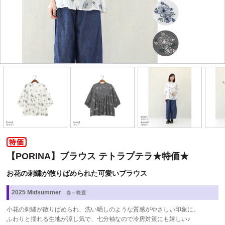
【PORINA】ブラウス テトラプテラ★特価★
お花の刺繍が散りばめられた可愛いブラウス
2025 Midsummer
春～晩夏
小花の刺繍が散りばめられ、洗い晒しのような質感がやさしい印象に。
ふわりと揺れる生地が涼し気で、七分袖なので冷房対策にも嬉しい♪