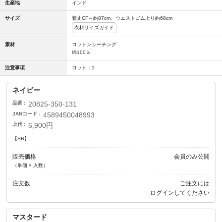
生産地
インド
サイズ
着丈CF～約87cm、ウエストゴム上り約68cm
衣料サイズガイド
素材
コットンシーチング
綿100％
注意事項
ロット：1
ネイビー
品番
20825-350-131
JANコード
4589450048993
上代
6,900円
【SR】
販売価格
会員のみ公開
（単価 × 入数）
注文数
ご注文には
ログイン
してください
マスタード