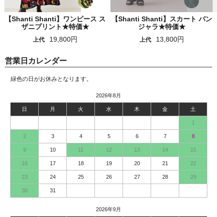
【Shanti Shanti】ワンピース ス
【Shanti Shanti】スカート バン
ザニプリント★特価★
ジャラ★特価★
19,800円
13,800円
上代
上代
営業日カレンダー
緑色の日がお休みとなります。
2026年8月
日
月
火
水
木
金
土
1
2
3
4
5
6
7
8
9
10
11
12
13
14
15
16
17
18
19
20
21
22
23
24
25
26
27
28
29
30
31
2026年9月