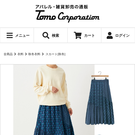
メニュー
検索
カート
ログイン
全商品
衣料
秋冬衣料
スカート[秋冬]