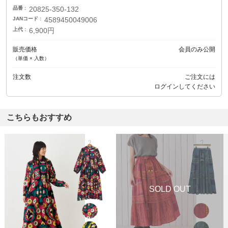
品番
20825-350-132
JANコード
4589450049006
上代
6,900円
販売価格
会員のみ公開
（単価 × 入数）
注文数
ご注文には
ログイン
してください
こちらもおすすめ