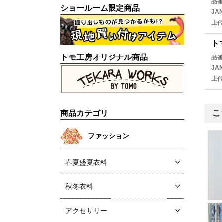
品
ショールーム限定商品
JA
上
ト
トモ工房オリジナル商品
品
JA
上
こ
商品カテゴリ
ファッション
春夏盛夏衣料
秋冬衣料
アクセサリー