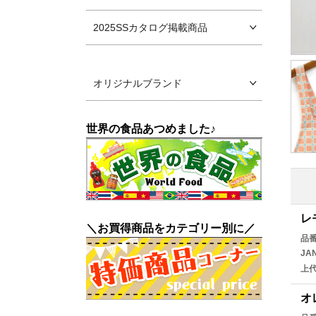
2025SSカタログ掲載商品
オリジナルブランド
世界の食品あつめました♪
レ
＼お買得商品をカテゴリー別に／
品
JA
上
オ