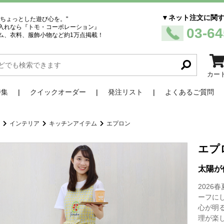
▼ネット注文に関
、ちょっとした遊び心を。"
入れなら『トモ・コーポレーション』
03-64
ム、衣料、服飾小物など約1万点掲載！
カー
特集
クイックオーダー
発注リスト
よくあるご質問
品
インテリア
キッチンアイテム
エプロン
エプ
太陽が
202
ーフに
心が明
理が楽