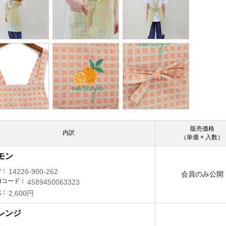
販売価格
内訳
（単価 × 入数）
モン
番
14226-900-262
会員のみ公開
Nコード
4589450063323
代
2,600円
レンジ