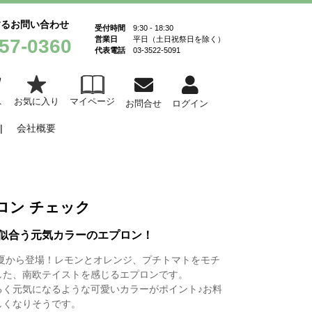
するお問い合わせ
受付時間
9:30 - 18:30
営業日
平日（土日祝祭日を除く）
57-0360
代表電話
03-3522-5091
お気に入り
マイページ
ト
お問合せ
ログイン
会社概要
ロン チェック
似合う元気カラーのエプロン！
6春夏から登場！レモンとオレンジ、プチトマトをモチ
した、南欧テイストを感じるエプロンです。
るく元気になるような可愛いカラーがポイント♪お料
しくなりそうです。