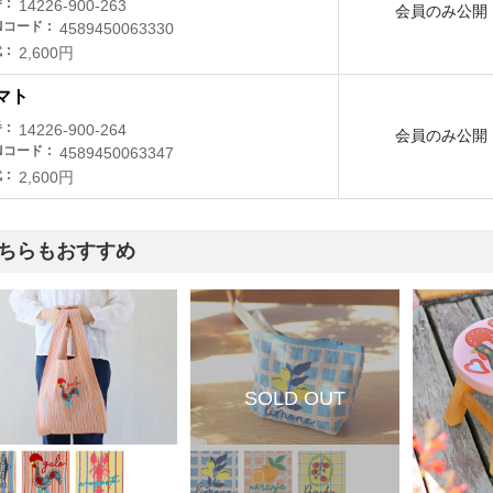
番
14226-900-263
会員のみ公開
Nコード
4589450063330
代
2,600円
マト
番
14226-900-264
会員のみ公開
Nコード
4589450063347
代
2,600円
ちらもおすすめ