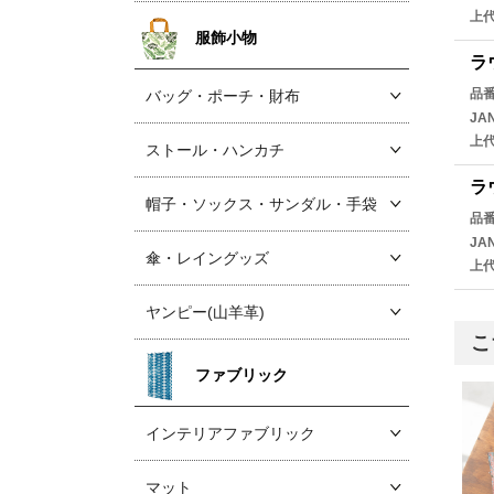
上
服飾小物
ラ
品
バッグ・ポーチ・財布
JA
上
ストール・ハンカチ
ラ
帽子・ソックス
・サンダル・手袋
品
JA
傘・レイングッズ
上
ヤンピー(山羊革)
こ
ファブリック
インテリアファブリック
マット