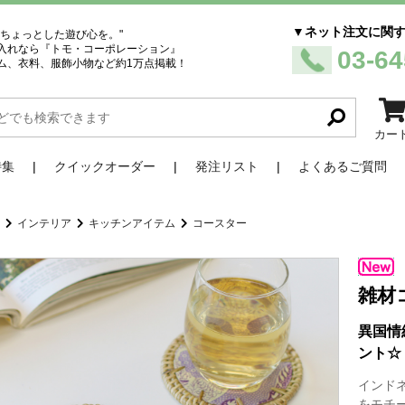
▼ネット注文に関
、ちょっとした遊び心を。"
入れなら『トモ・コーポレーション』
03-64
ム、衣料、服飾小物など約1万点掲載！
カー
特集
クイックオーダー
発注リスト
よくあるご質問
品
インテリア
キッチンアイテム
コースター
雑材
異国情
ント☆
インド
をモチ