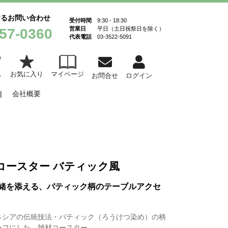
するお問い合わせ
受付時間
9:30 - 18:30
営業日
平日（土日祝祭日を除く）
57-0360
代表電話
03-3522-5091
お気に入り
マイページ
ト
お問合せ
ログイン
会社概要
コースター バティック風
緒を添える、バティック柄のテーブルアクセ
ネシアの伝統技法・バティック（ろうけつ染め）の柄
ーフにした、雑材コースター。