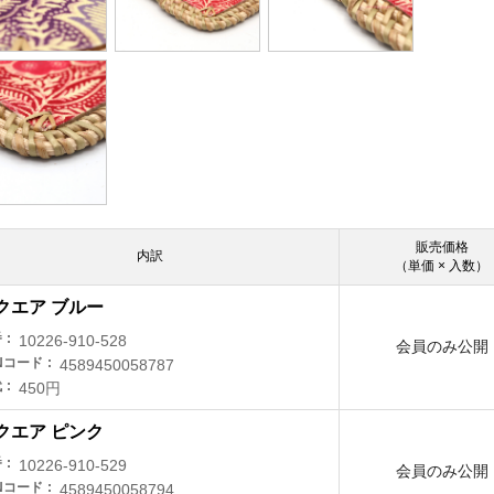
販売価格
内訳
（単価 × 入数）
クエア ブルー
番
10226-910-528
会員のみ公開
Nコード
4589450058787
代
450円
クエア ピンク
番
10226-910-529
会員のみ公開
Nコード
4589450058794