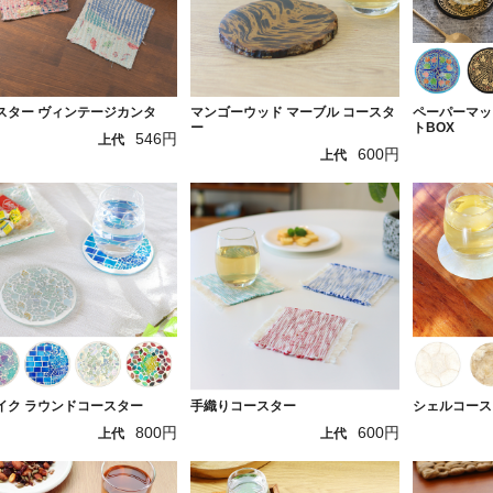
スター ヴィンテージカンタ
マンゴーウッド マーブル コースタ
ペーパーマッ
ー
トBOX
546円
上代
600円
上代
イク ラウンドコースター
手織りコースター
シェルコース
800円
600円
上代
上代