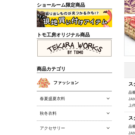
ショールーム限定商品
トモ工房オリジナル商品
商品カテゴリ
ファッション
ス
品
春夏盛夏衣料
JA
上
秋冬衣料
ス
品
アクセサリー
JA