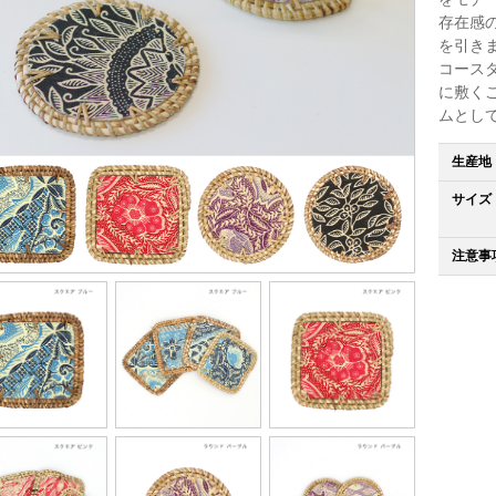
存在感
を引き
コース
に敷く
ムとし
生産地
サイズ
注意事