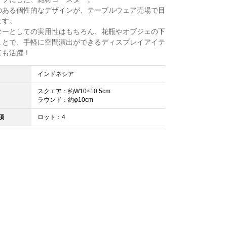
のある個性的なデザインが、テーブルウェア売場で目
ます。
ターとしての実用性はもちろん、花瓶やオブジェの下
ことで、手軽に空間演出ができるディスプレイアイテ
ても活躍！
インドネシア
スクエア：約W10×10.5cm
ラウンド：約φ10cm
項
ロット：4