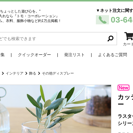
▼ネット注文に関
、ちょっとした遊び心を。"
入れなら『トモ・コーポレーション』
03-64
ム、衣料、服飾小物など約1万点掲載！
カー
特集
クイックオーダー
発注リスト
よくあるご質問
品
インテリア
飾る
その他ディスプレー
カッ
ー
ラスタ
シリー