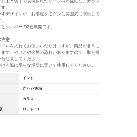
ー加工と切子で表現されたリーフ柄が繊細な、ガラス
です。
かすデザインが、お部屋をモダンな雰囲気に演出して
す。
ドとシルバーの2色展開です。
の注意
ンドルを入れてお使いいただけますが、商品が非常に
ります。やけどや火災の恐れがありますので、取り扱
十分注意してください。
つける際は平らな場所に置いて使用してください。
インド
約7×7×8cm
ガラス
項
ロット：1