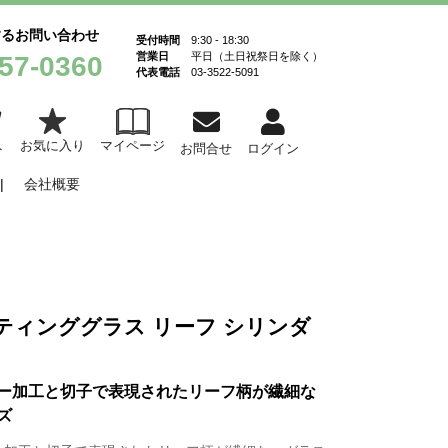
するお問い合わせ
受付時間
9:30 - 18:30
営業日
平日（土日祝祭日を除く）
57-0360
代表電話
03-3522-5091
お気に入り
マイページ
ト
お問合せ
ログイン
会社概要
ティンググラス リーフ シリンダ
ー加工と切子で表現されたリーフ柄が繊細な
ズ