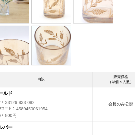
販売価格
内訳
（単価 × 入数）
ールド
番
33126-833-082
会員のみ公開
Nコード
4589450061954
代
800円
ルバー