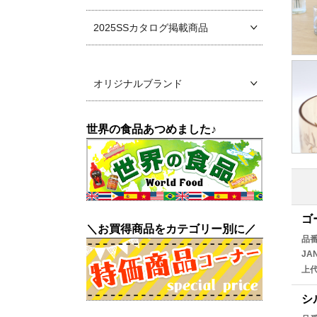
2025SSカタログ掲載商品
オリジナルブランド
世界の食品あつめました♪
ゴ
＼お買得商品をカテゴリー別に／
品
JA
上
シ