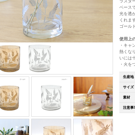
ラスタ
ベース
光を透
くれま
ゴール
使用上
・キャ
熱くな
いには
・火を
生産地
サイズ
素材
注意事