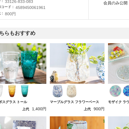
番
33126-833-083
会員のみ公開
Nコード
4589450061961
代
800円
ちらもおすすめ
ボスグラス トール
マーブルグラス フラワーベース
モザイク ラ
1,400円
900円
上代
上代