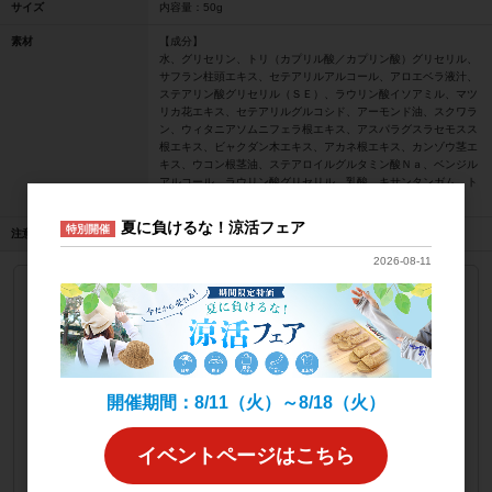
サイズ
内容量：50g
素材
【成分】
水、グリセリン、トリ（カプリル酸／カプリン酸）グリセリル、
サフラン柱頭エキス、セテアリルアルコール、アロエベラ液汁、
ステアリン酸グリセリル（ＳＥ）、ラウリン酸イソアミル、マツ
リカ花エキス、セテアリルグルコシド、アーモンド油、スクワラ
ン、ウィタニアソムニフェラ根エキス、アスパラグスラセモスス
根エキス、ビャクダン木エキス、アカネ根エキス、カンゾウ茎エ
キス、ウコン根茎油、ステアロイルグルタミン酸Ｎａ、ベンジル
アルコール、ラウリン酸グリセリル、乳酸、キサンタンガム、ト
コフェロール、グルコン酸Ｎａ、香料
夏に負けるな！涼活フェア
特別開催
注意事項
ロット：1
2026-08-11
デイクリーム
品番
46225-963-000
JANコード
8906026914524
上代
9,000円
開催期間：8/11（火）～8/18（火）
販売価格
会員のみ公開
（単価 × 入数）
イベントページはこちら
注文数
ご注文には
ログイン
してください