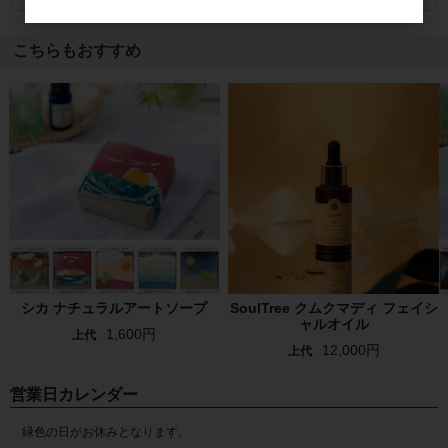
こちらもおすすめ
シカ ナチュラルアートソープ
SoulTree クムクマディ フェイシ
ャルオイル
1,600円
上代
12,000円
上代
営業日カレンダー
緑色の日がお休みとなります。