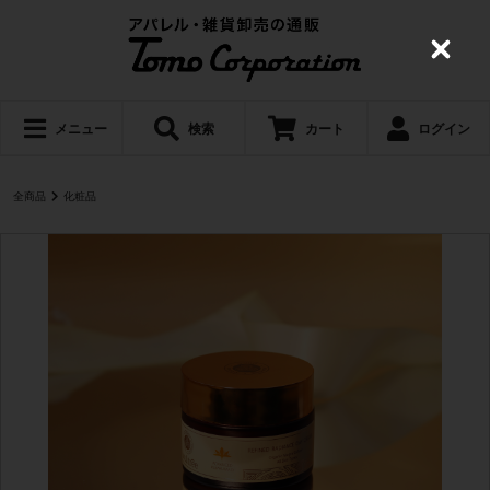
C
l
o
s
e
メニュー
検索
カート
ログイン
全商品
化粧品