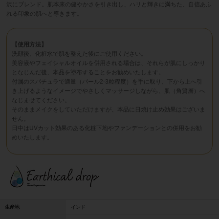
沢にブレンド。肌本来の健やかさを引き出し、ハリと輝きに満ちた、自信あふ
れる印象の肌へと導きます。
【使用方法】
洗顔後、化粧水で肌を整えた後にご使用ください。
美容液やフェイシャルオイルを併用される場合は、それらが肌にしっかり
となじんだ後、本品を塗布することをお勧めいたします。
付属のスパチュラで適量（パール2-3粒程度）を手に取り、下から上へ引
き上げるようなイメージでやさしくマッサージしながら、肌（角質層）へ
なじませてください。
そのままメイクをしていただけますが、本品に日焼け止め効果はございま
せん。
日中はUVカット効果のある化粧下地やファンデーションとの併用をお勧
めいたします。
生産地
インド