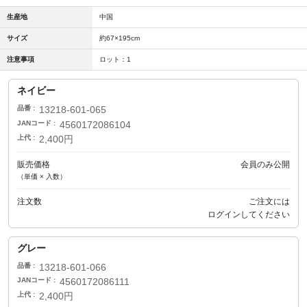
生産地
中国
サイズ
約67×195cm
注意事項
ロット：1
ネイビー
品番
13218-601-065
JANコード
4560172086104
上代
2,400円
販売価格
会員のみ公開
（単価 × 入数）
注文数
ご注文には
ログイン
してください
グレー
品番
13218-601-066
JANコード
4560172086111
上代
2,400円