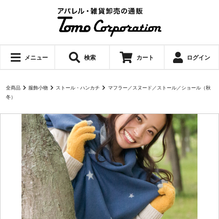
メニュー
検索
カート
ログイン
全商品
服飾小物
ストール・ハンカチ
マフラー／スヌード／ストール／ショール（秋
冬）