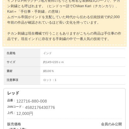
インドU.P州ラクナウ地方発祥のもっとも有名な装飾様式の一つで、チカ
ン刺繍とも呼ばれます。（ヒンドゥー語でChikan Kari（チカンカリ）、
Kari＝「手仕事・手刺繍」の意味）
ムガール帝国がインドを支配していた時代から伝わる伝統技術で約2,000
年前の作品が確認されているほど長い文化を持っています。
チカン刺繍は現在機械で行うこともありますがこちらの商品は手仕事の作
品です。現在インドに存在する手刺繍の中で一番人気の技術です。
生産地
インド
サイズ
約145×220ｃｍ
素材
綿100％
注意事項
ロット：1
レッド
品番
122716-880-008
JANコード
4582176430776
上代
12,000円
販売価格
会員のみ公開