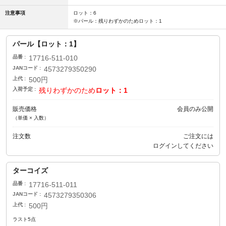
注意事項
ロット：6
※パール：残りわずかのためロット：1
パール【ロット：1】
品番
17716-511-010
JANコード
4573279350290
上代
500円
入荷予定
残りわずかのため
ロット：1
販売価格
会員のみ公開
（単価 × 入数）
注文数
ご注文には
ログイン
してください
ターコイズ
品番
17716-511-011
JANコード
4573279350306
上代
500円
ラスト5点