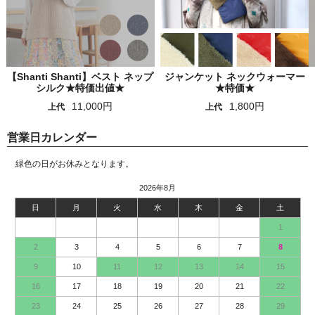
【Shanti Shanti】ベスト ネップ
ジャンケット ネックウォーマー
シルク★特価出値★
★特価★
11,000円
1,800円
上代
上代
営業日カレンダー
緑色の日がお休みとなります。
2026年8月
日
月
火
水
木
金
土
1
2
3
4
5
6
7
8
9
10
11
12
13
14
15
16
17
18
19
20
21
22
23
24
25
26
27
28
29