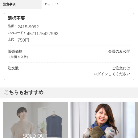
注意事項
ロット：1
選択不要
品番
2415-9092
JANコード
4571175427993
上代
750円
販売価格
会員のみ公開
（単価 × 入数）
注文数
ご注文には
ログイン
してください
こちらもおすすめ