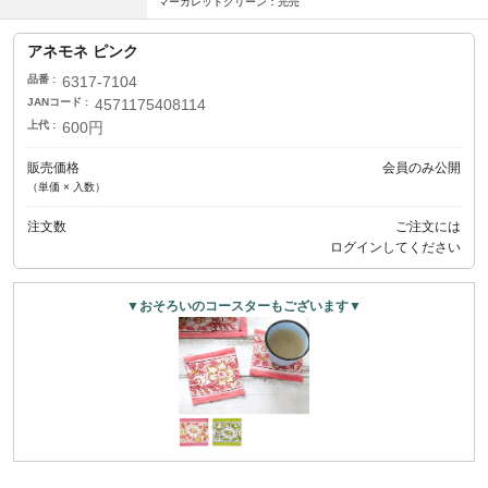
マーガレットグリーン：完売
アネモネ ピンク
品番
6317-7104
JANコード
4571175408114
上代
600円
販売価格
会員のみ公開
（単価 × 入数）
注文数
ご注文には
ログイン
してください
▼おそろいのコースターもございます▼