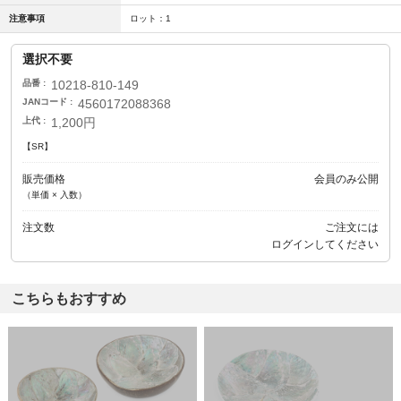
注意事項
ロット：1
選択不要
品番
10218-810-149
JANコード
4560172088368
上代
1,200円
【SR】
販売価格
会員のみ公開
（単価 × 入数）
注文数
ご注文には
ログイン
してください
こちらもおすすめ