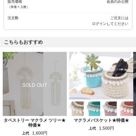
販売価格
会員のみ公開
（単価 × 入数）
注文数
ご注文には
ログイン
してください
こちらもおすすめ
タペストリー マクラメ ツリー★
マクラメバスケット★特価★
特価★
1,500円
上代
1,600円
上代