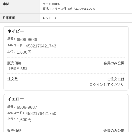
素材
ウール100%
裏地：フリース付（ポリエステル100％）
注意事項
ロット：1
ネイビー
品番
6506-9686
JANコード
4582176421743
上代
1,600円
販売価格
会員のみ公開
（単価 × 入数）
注文数
ご注文には
ログイン
してください
イエロー
品番
6506-9687
JANコード
4582176421750
上代
1,600円
販売価格
会員のみ公開