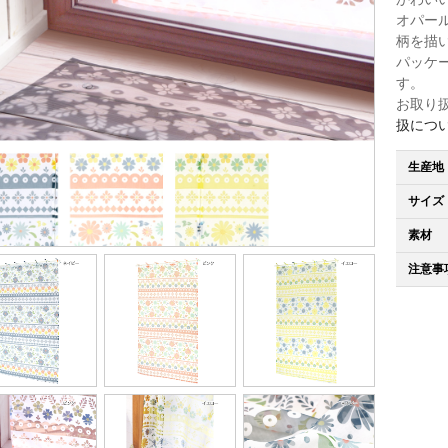
オパー
柄を描
パッケ
す。
お取り
扱につ
生産地
サイズ
素材
注意事