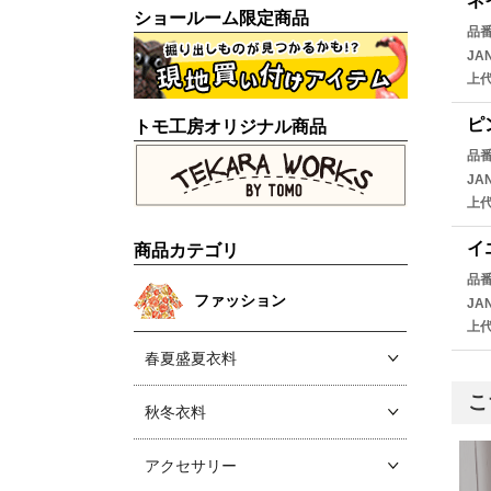
ネ
ショールーム限定商品
品
JA
上
ピ
トモ工房オリジナル商品
品
JA
上
イ
商品カテゴリ
品
ファッション
JA
上
春夏盛夏衣料
こ
秋冬衣料
アクセサリー