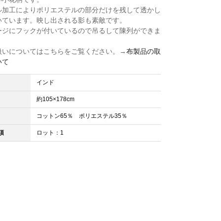
ル加工によりポリエステルの部分だけを残して透かし
いています。映し出される影も素敵です。
ージにフックが付いているので吊るして陳列ができま
扱いについてはこちらをご覧ください。→
布製品の取
いて
インド
約105×178cm
コットン65％ ポリエステル35％
項
ロット：1