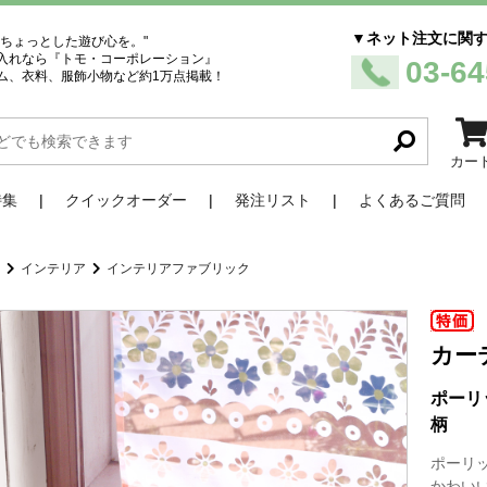
▼ネット注文に関
、ちょっとした遊び心を。"
入れなら『トモ・コーポレーション』
03-64
ム、衣料、服飾小物など約1万点掲載！
カー
特集
クイックオーダー
発注リスト
よくあるご質問
品
インテリア
インテリアファブリック
カー
ポーリ
柄
ポーリ
かわい