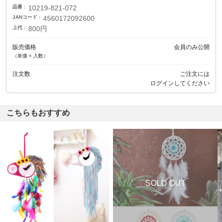
品番
10219-821-072
JANコード
4560172092600
上代
800円
販売価格
会員のみ公開
（単価 × 入数）
注文数
ご注文には
ログイン
してください
こちらもおすすめ