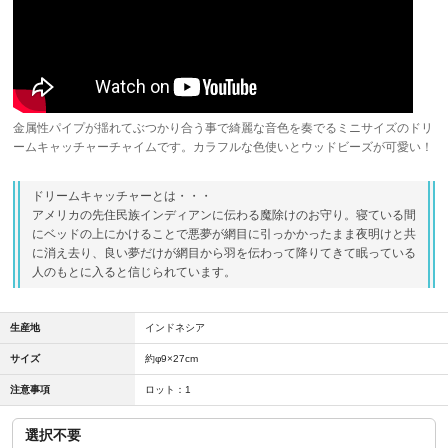
金属性パイプが揺れてぶつかり合う事で綺麗な音色を奏でるミニサイズのドリ
ームキャッチャーチャイムです。カラフルな色使いとウッドビーズが可愛い！
ドリームキャッチャーとは・・・
アメリカの先住民族インディアンに伝わる魔除けのお守り。寝ている間
にベッドの上にかけることで悪夢が網目に引っかかったまま夜明けと共
に消え去り、良い夢だけが網目から羽を伝わって降りてきて眠っている
人のもとに入ると信じられています。
生産地
インドネシア
サイズ
約φ9×27cm
注意事項
ロット：1
選択不要