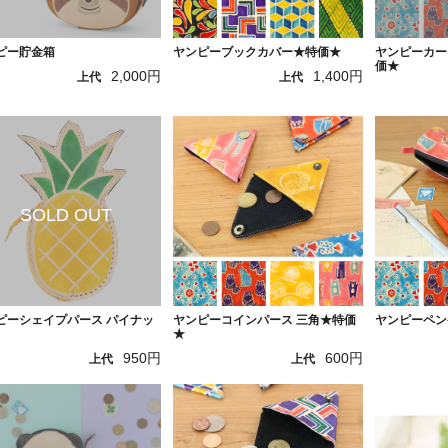
ピー貯金箱
ヤンピーブックカバー★特価★
ヤンピーカー
価★
2,000円
1,400円
上代
上代
ピーシェイプパース パイナッ
ヤンピーコインパース 三角★特価
ヤンピーペン
★
950円
600円
上代
上代