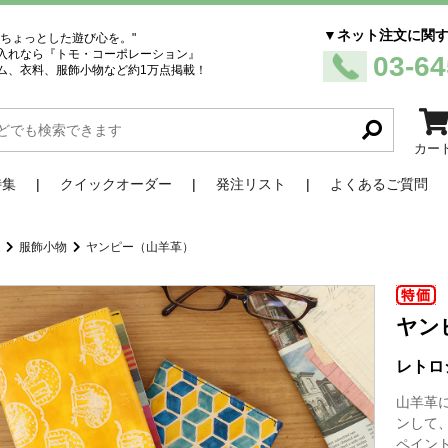
▼ネット注文に関
、ちょっとした遊び心を。"
入れなら『トモ・コーポレーション』
03-64
ム、衣料、服飾小物など約1万点掲載！
カー
特集
クイックオーダー
発注リスト
よくあるご質問
品
服飾小物
ヤンピー（山羊革）
ヤン
レトロ
山羊革
ンして
ペイン