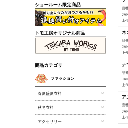
フ
ショールーム限定商品
品
JA
上
ネ
トモ工房オリジナル商品
品
JA
上
ナ
商品カテゴリ
品
ファッション
JA
上
春夏盛夏衣料
ア
品
秋冬衣料
JA
上
アクセサリー