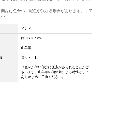
の商品は色合い、配色が異なる場合があります。ご了
さい。
インド
約32×16.5cm
山羊革
項
ロット：1
※色味が薄い部分に斑点がみられることがご
ざいます。山羊革の個体差による特性として
あらかじめご了承ください。