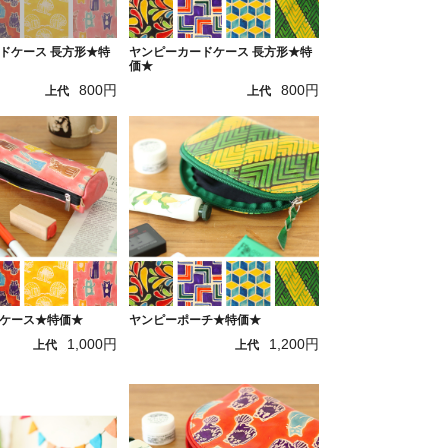
ドケース 長方形★特
ヤンピーカードケース 長方形★特
価★
800円
800円
上代
上代
ケース★特価★
ヤンピーポーチ★特価★
1,000円
1,200円
上代
上代