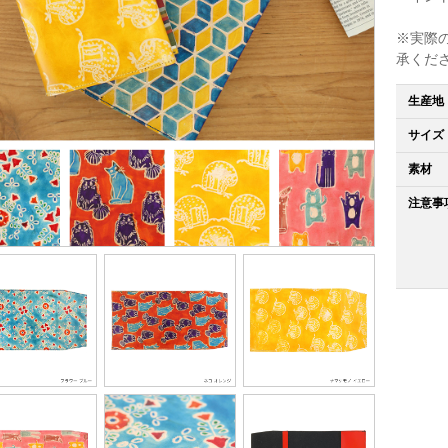
※実際
承くだ
生産地
サイズ
素材
注意事