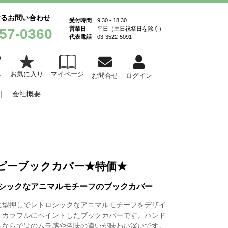
するお問い合わせ
受付時間
9:30 - 18:30
営業日
平日（土日祝祭日を除く）
57-0360
代表電話
03-3522-5091
お気に入り
マイページ
ト
お問合せ
ログイン
会社概要
ピーブックカバー★特価★
シックなアニマルモチーフのブックカバー
に型押しでレトロシックなアニマルモチーフをデザイ
、カラフルにペイントしたブックカバーです。ハンド
トならではのムラ感や色味の違いが味わい深いです。