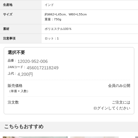
生産地
インド
サイズ
約W42×L45cm、W60×L55cm
重量：750g
素材
ポリエステル100％
注意事項
ロット：1
選択不要
品番
12020-952-006
JANコード
4560172118249
上代
4,200円
販売価格
会員のみ公開
（単価 × 入数）
注文数
ご注文には
ログイン
してください
こちらもおすすめ