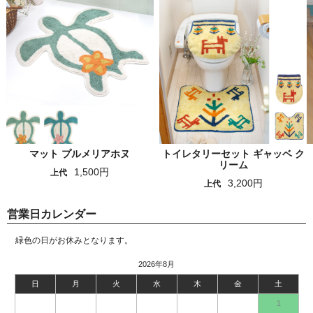
マット プルメリアホヌ
トイレタリーセット ギャッベ ク
リーム
1,500円
上代
3,200円
上代
営業日カレンダー
緑色の日がお休みとなります。
2026年8月
日
月
火
水
木
金
土
1