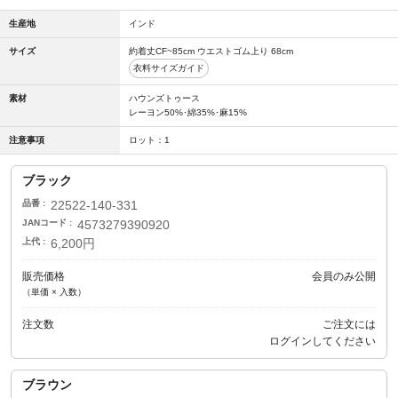
生産地
インド
サイズ
約着丈CF~85cm ウエストゴム上り 68cm
衣料サイズガイド
素材
ハウンズトゥース
レーヨン50%･綿35%･麻15%
注意事項
ロット：1
ブラック
品番
22522-140-331
JANコード
4573279390920
上代
6,200円
販売価格
会員のみ公開
（単価 × 入数）
注文数
ご注文には
ログイン
してください
ブラウン