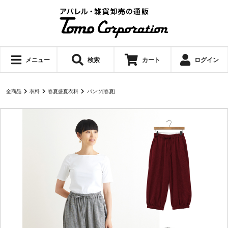
メニュー
検索
カート
ログイン
全商品
衣料
春夏盛夏衣料
パンツ[春夏]