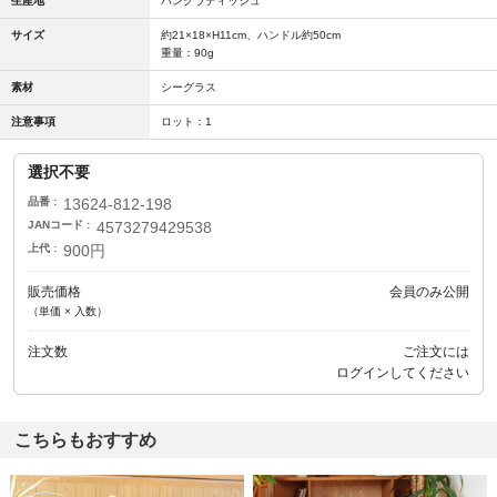
生産地
バングラディッシュ
サイズ
約21×18×H11cm、ハンドル約50cm
重量：90g
素材
シーグラス
注意事項
ロット：1
選択不要
品番
13624-812-198
JANコード
4573279429538
上代
900円
販売価格
会員のみ公開
（単価 × 入数）
注文数
ご注文には
ログイン
してください
こちらもおすすめ