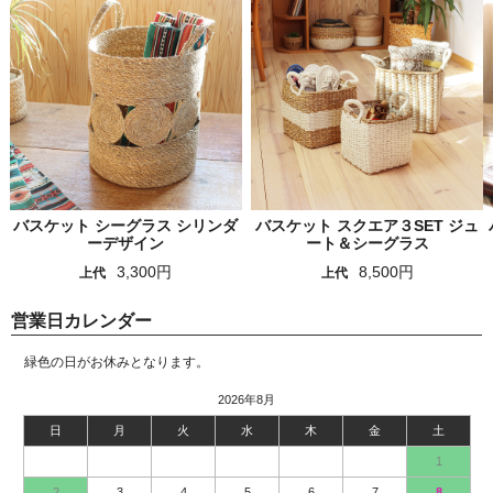
バスケット シーグラス シリンダ
バスケット スクエア３SET ジュ
ーデザイン
ート＆シーグラス
3,300円
8,500円
上代
上代
営業日カレンダー
緑色の日がお休みとなります。
2026年8月
日
月
火
水
木
金
土
1
2
3
4
5
6
7
8