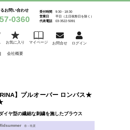
するお問い合わせ
受付時間
9:30 - 18:30
営業日
平日（土日祝祭日を除く）
57-0360
代表電話
03-3522-5091
お気に入り
マイページ
ト
お問合せ
ログイン
会社概要
ORINA】プルオーバー ロンバス★
★
ダイヤ型の繊細な刺繍を施したブラウス
Midsummer
春～晩夏