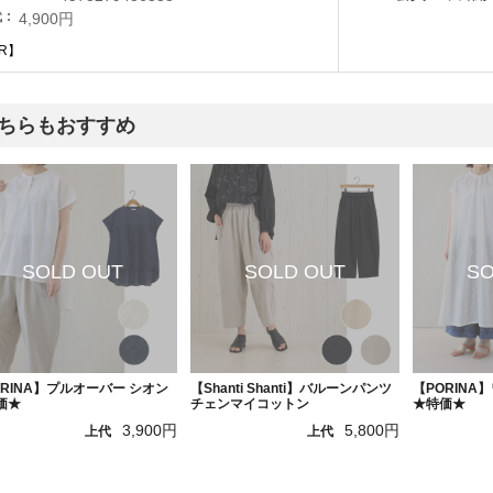
代
4,900円
R】
ちらもおすすめ
ORINA】プルオーバー シオン
【Shanti Shanti】バルーンパンツ
【PORINA
価★
チェンマイコットン
★特価★
3,900円
5,800円
上代
上代