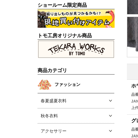
ショールーム限定商品
トモ工房オリジナル商品
商品カテゴリ
ファッション
ホ
品
春夏盛夏衣料
JA
上
秋冬衣料
グ
品
アクセサリー
JA