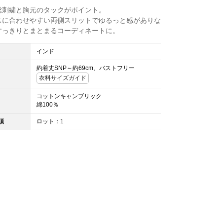
総刺繍と胸元のタックがポイント。
スに合わせやすい両側スリットでゆるっと感がありな
すっきりとまとまるコーディネートに。
インド
約着丈SNP～約69cm、バストフリー
衣料サイズガイド
コットンキャンブリック
綿100％
項
ロット：1