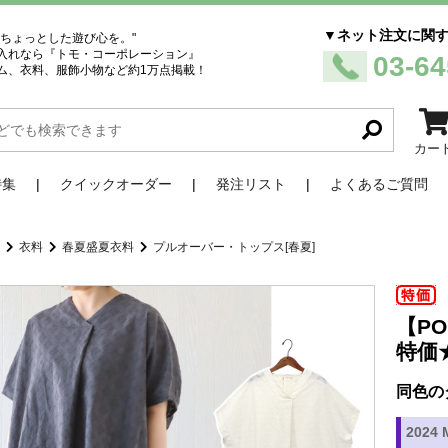
▼ネット注文に関
、ちょっとした遊び心を。"
入れなら『トモ・コーポレーション』
03-64
ム、衣料、服飾小物など約1万点掲載！
カー
特集
クイックオーダー
発注リスト
よくあるご質問
品
衣料
春夏盛夏衣料
プルオーバー・トップス[春夏]
【P
特価
同色の
2024 