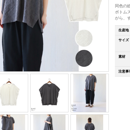
同色の
ボトム
がら、
生産地
サイズ
素材
注意事