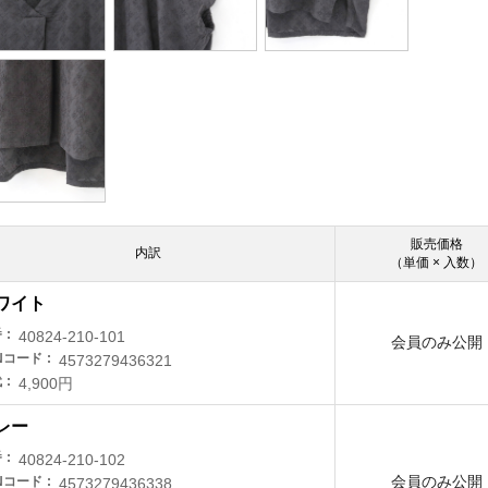
販売価格
内訳
（単価 × 入数）
ワイト
番
40824-210-101
会員のみ公開
Nコード
4573279436321
代
4,900円
レー
番
40824-210-102
会員のみ公開
Nコード
4573279436338